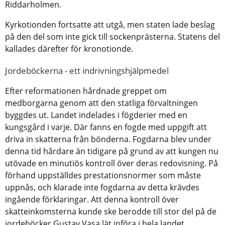
Riddarholmen.
Kyrkotionden fortsatte att utgå, men staten lade beslag
på den del som inte gick till sockenprästerna. Statens del
kallades därefter för kronotionde.
Jordeböckerna - ett indrivningshjälpmedel
Efter reformationen hårdnade greppet om
medborgarna genom att den statliga förvaltningen
byggdes ut. Landet indelades i fögderier med en
kungsgård i varje. Där fanns en fogde med uppgift att
driva in skatterna från bönderna. Fogdarna blev under
denna tid hårdare än tidigare på grund av att kungen nu
utövade en minutiös kontroll över deras redovisning. På
förhand uppställdes prestationsnormer som måste
uppnås, och klarade inte fogdarna av detta krävdes
ingående förklaringar. Att denna kontroll över
skatteinkomsterna kunde ske berodde till stor del på de
jordeböcker Gustav Vasa lät införa i hela landet.