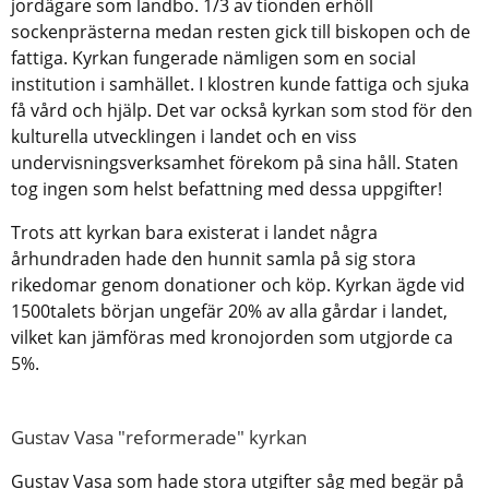
jordägare som landbo. 1/3 av tionden erhöll
sockenprästerna medan resten gick till biskopen och de
fattiga. Kyrkan fungerade nämligen som en social
institution i samhället. I klostren kunde fattiga och sjuka
få vård och hjälp. Det var också kyrkan som stod för den
kulturella utvecklingen i landet och en viss
undervisningsverksamhet förekom på sina håll. Staten
tog ingen som helst befattning med dessa uppgifter!
Trots att kyrkan bara existerat i landet några
århundraden hade den hunnit samla på sig stora
rikedomar genom donationer och köp. Kyrkan ägde vid
1500talets början ungefär 20% av alla gårdar i landet,
vilket kan jämföras med kronojorden som utgjorde ca
5%.
Gustav Vasa "reformerade" kyrkan
Gustav Vasa som hade stora utgifter såg med begär på