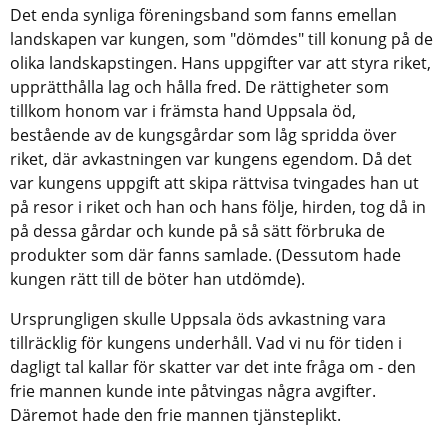
Det enda synliga föreningsband som fanns emellan
landskapen var kungen, som "dömdes" till konung på de
olika landskapstingen. Hans uppgifter var att styra riket,
upprätthålla lag och hålla fred. De rättigheter som
tillkom honom var i främsta hand Uppsala öd,
bestående av de kungsgårdar som låg spridda över
riket, där avkastningen var kungens egendom. Då det
var kungens uppgift att skipa rättvisa tvingades han ut
på resor i riket och han och hans följe, hirden, tog då in
på dessa gårdar och kunde på så sätt förbruka de
produkter som där fanns samlade. (Dessutom hade
kungen rätt till de böter han utdömde).
Ursprungligen skulle Uppsala öds avkastning vara
tillräcklig för kungens underhåll. Vad vi nu för tiden i
dagligt tal kallar för skatter var det inte fråga om - den
frie mannen kunde inte påtvingas några avgifter.
Däremot hade den frie mannen tjänsteplikt.