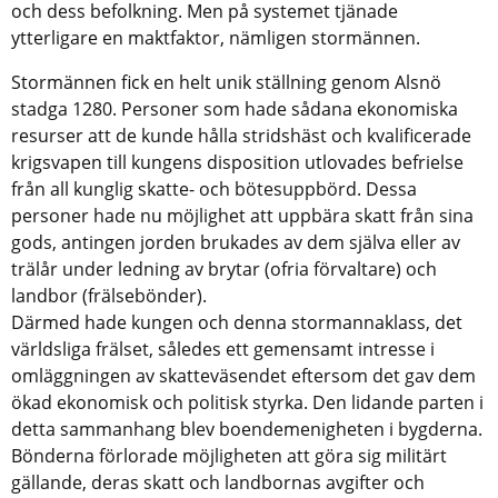
och dess befolkning. Men på systemet tjänade
ytterligare en maktfaktor, nämligen stormännen.
Stormännen fick en helt unik ställning genom Alsnö
stadga 1280. Personer som hade sådana ekonomiska
resurser att de kunde hålla stridshäst och kvalificerade
krigsvapen till kungens disposition utlovades befrielse
från all kunglig skatte- och bötesuppbörd. Dessa
personer hade nu möjlighet att uppbära skatt från sina
gods, antingen jorden brukades av dem själva eller av
trälår under ledning av brytar (ofria förvaltare) och
landbor (frälsebönder).
Därmed hade kungen och denna stormannaklass, det
världsliga frälset, således ett gemensamt intresse i
omläggningen av skatteväsendet eftersom det gav dem
ökad ekonomisk och politisk styrka. Den lidande parten i
detta sammanhang blev boendemenigheten i bygderna.
Bönderna förlorade möjligheten att göra sig militärt
gällande, deras skatt och landbornas avgifter och