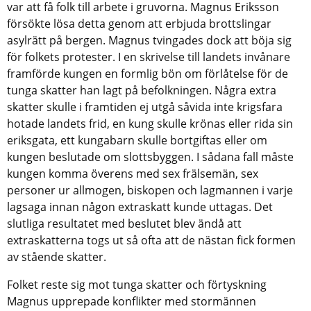
var att få folk till arbete i gruvorna. Magnus Eriksson
försökte lösa detta genom att erbjuda brottslingar
asylrätt på bergen. Magnus tvingades dock att böja sig
för folkets protester. I en skrivelse till landets invånare
framförde kungen en formlig bön om förlåtelse för de
tunga skatter han lagt på befolkningen. Några extra
skatter skulle i framtiden ej utgå såvida inte krigsfara
hotade landets frid, en kung skulle krönas eller rida sin
eriksgata, ett kungabarn skulle bortgiftas eller om
kungen beslutade om slottsbyggen. I sådana fall måste
kungen komma överens med sex frälsemän, sex
personer ur allmogen, biskopen och lagmannen i varje
lagsaga innan någon extraskatt kunde uttagas. Det
slutliga resultatet med beslutet blev ändå att
extraskatterna togs ut så ofta att de nästan fick formen
av stående skatter.
Folket reste sig mot tunga skatter och förtyskning
Magnus upprepade konflikter med stormännen