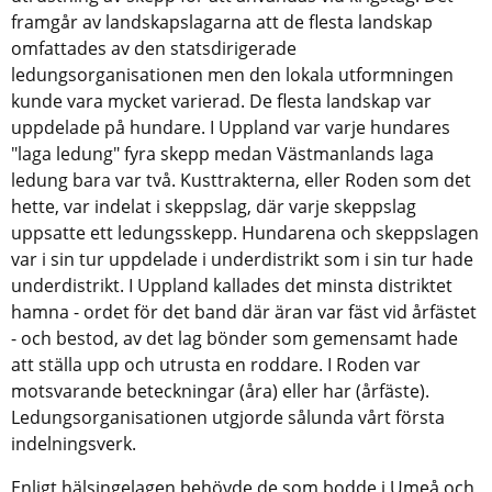
framgår av landskapslagarna att de flesta landskap
omfattades av den statsdirigerade
ledungsorganisationen men den lokala utformningen
kunde vara mycket varierad. De flesta landskap var
uppdelade på hundare. I Uppland var varje hundares
"laga ledung" fyra skepp medan Västmanlands laga
ledung bara var två. Kusttrakterna, eller Roden som det
hette, var indelat i skeppslag, där varje skeppslag
uppsatte ett ledungsskepp. Hundarena och skeppslagen
var i sin tur uppdelade i underdistrikt som i sin tur hade
underdistrikt. I Uppland kallades det minsta distriktet
hamna - ordet för det band där äran var fäst vid årfästet
- och bestod, av det lag bönder som gemensamt hade
att ställa upp och utrusta en roddare. I Roden var
motsvarande beteckningar (åra) eller har (årfäste).
Ledungsorganisationen utgjorde sålunda vårt första
indelningsverk.
Enligt hälsingelagen behövde de som bodde i Umeå och