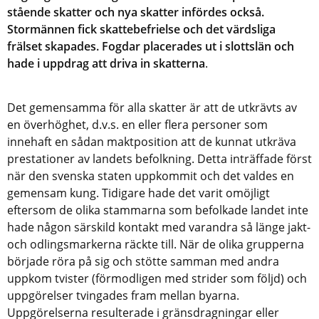
stående skatter och nya skatter infördes också. 
Stormännen fick skattebefrielse och det värdsliga 
frälset skapades. Fogdar placerades ut i slottslän och 
hade i uppdrag att driva in skatterna
. 
Det gemensamma för alla skatter är att de utkrävts av 
en överhöghet, d.v.s. en eller flera personer som 
innehaft en sådan maktposition att de kunnat utkräva 
prestationer av landets befolkning. Detta inträffade först 
när den svenska staten uppkommit och det valdes en 
gemensam kung. Tidigare hade det varit omöjligt 
eftersom de olika stammarna som befolkade landet inte 
hade någon särskild kontakt med varandra så länge jakt- 
och odlingsmarkerna räckte till. När de olika grupperna 
började röra på sig och stötte samman med andra 
uppkom tvister (förmodligen med strider som följd) och 
uppgörelser tvingades fram mellan byarna. 
Uppgörelserna resulterade i gränsdragningar eller 