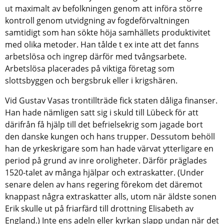
ut maximalt av befolkningen genom att införa större
kontroll genom utvidgning av fogdeförvaltningen
samtidigt som han sökte höja samhällets produktivitet
med olika metoder. Han tålde t ex inte att det fanns
arbetslösa och ingrep därför med tvångsarbete.
Arbetslösa placerades på viktiga företag som
slottsbyggen och bergsbruk eller i krigshären.
Vid Gustav Vasas trontillträde fick staten dåliga finanser.
Han hade nämligen satt sig i skuld till Lübeck för att
därifrån få hjälp till det befrielsekrig som jagade bort
den danske kungen och hans trupper. Dessutom behöll
han de yrkeskrigare som han hade värvat ytterligare en
period på grund av inre oroligheter. Därför präglades
1520-talet av många hjälpar och extraskatter. (Under
senare delen av hans regering förekom det däremot
knappast några extraskatter alls, utom när äldste sonen
Erik skulle ut på friarfärd till drottning Elisabeth av
England.) Inte ens adeln eller kyrkan slapp undan när det