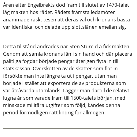
Åren efter Engelbrekts död fram till slutet av 1470-talet
låg makten hos rådet. Rådets främsta ledamöter
anammade raskt tesen att deras väl och kronans bästa
var identiska, och delade upp slottslänen emellan sig.
Detta tillstånd ändrades när Sten Sture d ä fick makten.
Genom att samla kronans län i sin hand och där placera
pålitliga fogdar började pengar återigen flyta in till
statskassan. Överskotten av de skatter som flöt in
försökte man inte längre ta ut i pengar, utan man
började i stället att exportera de av produkterna som
var åtråvärda utomlands. Lägger man därtill de relativt
lugna år som varade fram till 1500-talets början, med
minskade militära utgifter som följd, kändes denna
period förmodligen rätt lindrig för allmogen.