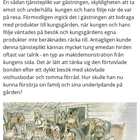
En sådan tjänsteplikt var gästningen, skyldigheten att ta
emot och underhålla kungen och hans följe när de var
på resa. Förmodligen ingick det i gästningen att bidraga
med produkter till kungsgården, när kungen och hans
följe väntades på besök och kungsgårdens egna
produkter inte beräknades räcka till. Antagligen kunde
denna tjänsteplikt kännas mycket tung emedan hirden
oftast var talrik - en typ av maktdemonstration från
kungens sida. Det är lätt att tänka sig den förtvivlade
bonden efter ett dylikt besök med skövlade
visthusbodar och tomma förråd. Hur skulle han nu
kunna försörja sin familj och sina underlydande på
gården?