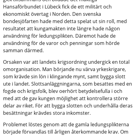
Hansaförbundet i Lübeck fick de ett militärt och 
ekonomiskt övertag i Norden. Den svenska 
bondesjöfarten hade med detta spelat ut sin roll, med 
resultatet att kungamakten inte längre hade någon 
användning för ledungsplikten. Däremot hade de 
användning för de varor och penningar som hörde 
samman därmed. 
Orsaken var att landets krigsordning undergick en total 
omorganisation. Man börjande nu värva yrkeskrigare, 
som krävde sin lön i klingande mynt, samt bygga slott 
ute i landet. Slottsanläggningarna, som besattes med en 
fogde och krigsfolk, blev oerhört betydelsefulla i och 
med att de gav kungen möjlighet att kontrollera större 
delar av riket. För att bygga slotten och underhålla deras 
besättningar krävdes stora inkomster. 
Problemet löstes genom att de gamla ledungsplikterna 
började förvandlas till årligen återkommande krav. Om 