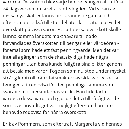
varorna. Dessutom blev varje bonde tvungen att utföra
24 dagsverken om året åt slottsfogden. Vid sidan av
dessa nya skatter fanns fortfarande de gamla och
eftersom de också till stor del utgick in natura blev det
överskott på vissa varor. För att dessa överskott skulle
kunna komma landets makthavare till godo
förvandlades överskotten till pengar eller värdeören -
föremål som hade ett fast penningvärde. Men det var
inte alla gånger som de skattskyldiga hade några
penningar utan bara kunde fullgöra sina plikter genom
att betala med varor. Fogden som nu stod under mycket
sträng kontroll från statsmakternas sida var i vilket fall
tvungen att redovisa för den penning-. summa som
svarade mot persedlarnas värde. Han fick därför
värdera dessa varor och gjorde detta till så lågt värde
som överhuvudtaget var möjligt eftersom han inte
behövde redovisa för några överskott!
Erik av Pommern, som efterträtt Margareta vid hennes