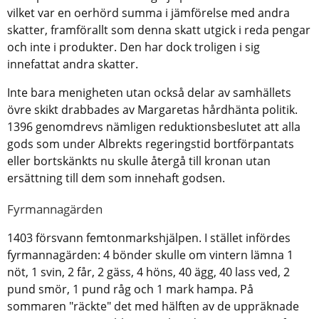
vilket var en oerhörd summa i jämförelse med andra
skatter, framförallt som denna skatt utgick i reda pengar
och inte i produkter. Den har dock troligen i sig
innefattat andra skatter.
Inte bara menigheten utan också delar av samhällets
övre skikt drabbades av Margaretas hårdhänta politik.
1396 genomdrevs nämligen reduktionsbeslutet att alla
gods som under Albrekts regeringstid bortförpantats
eller bortskänkts nu skulle återgå till kronan utan
ersättning till dem som innehaft godsen.
Fyrmannagärden
1403 försvann femtonmarkshjälpen. I stället infördes
fyrmannagärden: 4 bönder skulle om vintern lämna 1
nöt, 1 svin, 2 får, 2 gäss, 4 höns, 40 ägg, 40 lass ved, 2
pund smör, 1 pund råg och 1 mark hampa. På
sommaren "räckte" det med hälften av de uppräknade