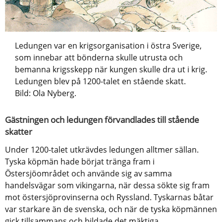
Ledungen var en krigsorganisation i östra Sverige,
som innebar att bönderna skulle utrusta och
bemanna krigsskepp när kungen skulle dra ut i krig.
Ledungen blev på 1200-talet en stående skatt.
Bild: Ola Nyberg.
Gästningen och ledungen förvandlades till stående 
skatter
Under 1200-talet utkrävdes ledungen alltmer sällan. 
Tyska köpmän hade börjat tränga fram i 
Östersjöområdet och använde sig av samma 
handelsvägar som vikingarna, när dessa sökte sig fram 
mot östersjöprovinserna och Ryssland. Tyskarnas båtar 
var starkare än de svenska, och när de tyska köpmännen 
gick tillsammans och bildade det mäktiga 