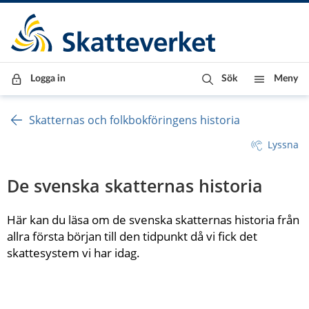
Till innehåll
Till navigationen
Till chattrobot
Logga in
Sök
Meny
Skatternas och folkbokföringens historia
Lyssna
De svenska skatternas historia
Här kan du läsa om de svenska skatternas historia från 
allra första början till den tidpunkt då vi fick det 
skattesystem vi har idag.