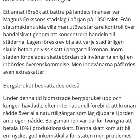
Ett annat försök att bättra på landets finanser var
Magnus Erikssons stadslag i början på 1350-talet. Från
statsmaktens sida ville man utöva starkare kontroll över
handelslivet genom att koncentrera handeln till
städerna. Lagen föreskrev bl a att varje stad årligen
skulle betala en viss skatt i pengar till kronan. Inom
staden fördelades skattebördan på invånarna enligt en
inbördes överenskommelse. Men innevånarna påfördes
även extraskatter.
Bergsbruket beskattades också
Under denna tid blomstrade bergsbruket upp och
kungen hävdade, efter internationell förebild, att kronan
rådde över alla naturtillgångar som låg djupare i jorden
än plogen nådde. Bergsmännen var därför tvungna att
betala 10% i produktionsskatt. Denna skatt kom att bli
en mycket god inkomstkälla för staten men problemet