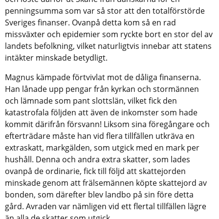
penningsumma som var så stor att den totalförstörde
Sveriges finanser. Ovanpå detta kom så en rad
missväxter och epidemier som ryckte bort en stor del av
landets befolkning, vilket naturligtvis innebar att statens
intäkter minskade betydligt.
Magnus kämpade förtvivlat mot de dåliga finanserna.
Han lånade upp pengar från kyrkan och stormännen
och lämnade som pant slottslän, vilket fick den
katastrofala följden att även de inkomster som hade
kommit därifrån försvann! Liksom sina föregångare och
efterträdare måste han vid flera tillfällen utkräva en
extraskatt, markgälden, som utgick med en mark per
hushåll. Denna och andra extra skatter, som lades
ovanpå de ordinarie, fick till följd att skattejorden
minskade genom att frälsemännen köpte skattejord av
bonden, som därefter blev landbo på sin före detta
gård. Avraden var nämligen vid ett flertal tillfällen lägre
än alla de skatter som utgick.