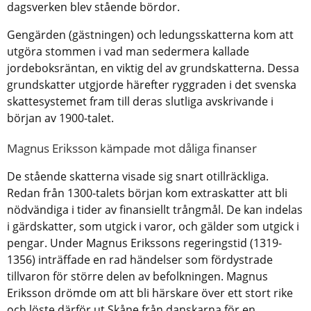
dagsverken blev stående bördor.
Gengärden (gästningen) och ledungsskatterna kom att
utgöra stommen i vad man sedermera kallade
jordeboksräntan, en viktig del av grundskatterna. Dessa
grundskatter utgjorde härefter ryggraden i det svenska
skattesystemet fram till deras slutliga avskrivande i
början av 1900-talet.
Magnus Eriksson kämpade mot dåliga finanser
De stående skatterna visade sig snart otillräckliga.
Redan från 1300-talets början kom extraskatter att bli
nödvändiga i tider av finansiellt trångmål. De kan indelas
i gärdskatter, som utgick i varor, och gälder som utgick i
pengar. Under Magnus Erikssons regeringstid (1319-
1356) inträffade en rad händelser som fördystrade
tillvaron för större delen av befolkningen. Magnus
Eriksson drömde om att bli härskare över ett stort rike
och löste därför ut Skåne från danskarna för en