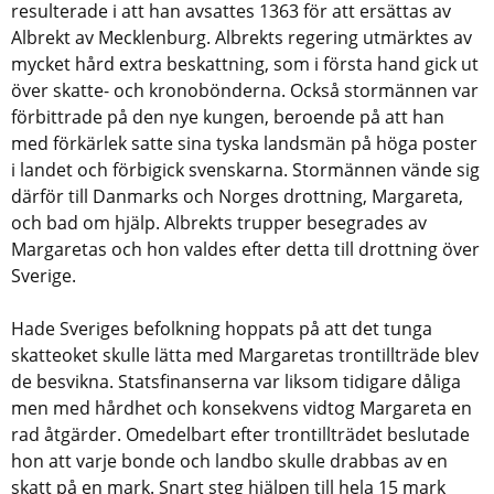
resulterade i att han avsattes 1363 för att ersättas av
Albrekt av Mecklenburg. Albrekts regering utmärktes av
mycket hård extra beskattning, som i första hand gick ut
över skatte- och kronobönderna. Också stormännen var
förbittrade på den nye kungen, beroende på att han
med förkärlek satte sina tyska landsmän på höga poster
i landet och förbigick svenskarna. Stormännen vände sig
därför till Danmarks och Norges drottning, Margareta,
och bad om hjälp. Albrekts trupper besegrades av
Margaretas och hon valdes efter detta till drottning över
Sverige.
Hade Sveriges befolkning hoppats på att det tunga
skatteoket skulle lätta med Margaretas trontillträde blev
de besvikna. Statsfinanserna var liksom tidigare dåliga
men med hårdhet och konsekvens vidtog Margareta en
rad åtgärder. Omedelbart efter trontillträdet beslutade
hon att varje bonde och landbo skulle drabbas av en
skatt på en mark. Snart steg hjälpen till hela 15 mark