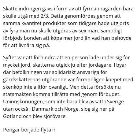
Skattelindringen gavs i form av att fyrmannagärden bara
skulle utgå med 2/3. Detta genomfördes genom att
samma kvantitet produkter som tidigare hade utgjorts
av fyra män nu skulle utgöras av sex män. Samtidigt
förbjöds bonden att köpa mer jord än vad han behövde
för att livnära sig på.
Syftet var att förhindra att en person lade under sig för
mycket jord, skatterna utgick ju efter jordägare. I byar
där befolkningen var solidariskt ansvariga för
gärdsskatternas utgörande var förmodligen knepet med
skenköp inte alltför ovanligt. Men detta försökte nu
statsmakten komma tillrätta med genom förbudet.
Unionskonungen, som inte bara blev avsatt i Sverige
utan också i Danmark och Norge, slog sig ner på
Gotland och blev sjörövare.
Pengar började flyta in