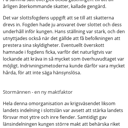
årligen återkommande skatter, kallade gengärd.
Det var slottsfogdens uppgift att se till att skatterna
drevs in. Fogden hade ju ansvaret över slottet och dess
underhåll inför kungen. Hans ställning var stark, och den
utnyttjades också när det gällde att få befolkningen att
prestera sina skyldigheter. Eventuellt överskott
hamnade i fogdens ficka, varför det naturligtvis var
lockande att kräva in så mycket som överhuvudtaget var
möjligt. Indrivningsmetoderna kunde därför vara mycket
hårda, för att inte säga hänsynslösa.
Stormännen - en ny maktfaktor
Hela denna omorganisation av krigsväsendet liksom
landets indelning i slottslän var avsett att stärka landets
försvar mot yttre och inre fiender. Samtidigt gav
länsindelningen kungen större makt att behärska riket