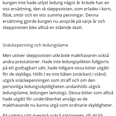
kungen inte hade utlyst ledung något år krävde han en 
viss ersättning, den sk skeppsvisten, som erlades i korn, 
fläsk, smör och en viss summa penningar. Denna 
ersättning gjorde kungen nu anspråk på varje år och 
skeppsvisten blev alltså en stående skatt. 
Snäckepenning och ledungslame
Men utöver skeppsvisten utkrävde makthavaren också
andra prestationer. Hade inte ledungsplikten fullgjorts
på ett godtagbart sätt, hade tidigare vissa böter utgått
för de skyldiga. Hölls t ex inte båten (snäckan) i stånd,
utgick snäckepenningen som straff och om den
personliga ledungsskyldigheten undanhölls utgick
ledungslame, ledungen lamslogs. Dessa böter som alltså
hade utgått för underlåtenhet ansågs av de
makthavande nu kunna utgå som ordinarie skyldigheter.
På samma sätt övergick också gästningen. till att bli