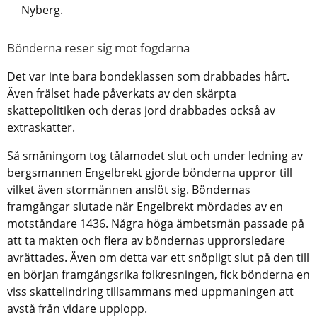
Nyberg.
Bönderna reser sig mot fogdarna
Det var inte bara bondeklassen som drabbades hårt.
Även frälset hade påverkats av den skärpta
skattepolitiken och deras jord drabbades också av
extraskatter.
Så småningom tog tålamodet slut och under ledning av
bergsmannen Engelbrekt gjorde bönderna uppror till
vilket även stormännen anslöt sig. Böndernas
framgångar slutade när Engelbrekt mördades av en
motståndare 1436. Några höga ämbetsmän passade på
att ta makten och flera av böndernas upprorsledare
avrättades. Även om detta var ett snöpligt slut på den till
en början framgångsrika folkresningen, fick bönderna en
viss skattelindring tillsammans med uppmaningen att
avstå från vidare upplopp.