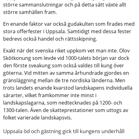
större sammanslutningar och på detta sätt växte allt 
större samhällen fram.
En enande faktor var också gudakulten som firades med 
stora offerfester i Uppsala. Samtidigt med dessa fester 
bedrevs också handel och rättsskipning.
Exakt när det svenska riket uppkom vet man inte. Olov 
Skötkonung som levde vid 1000-talets början var dock 
den förste sveakung som också valdes till kung över 
göterna. Vid mitten av samma århundrade gjordes en 
gränsläggning mellan de tre nordiska länderna. Men 
trots landets enande kvarstod landskapens individuella 
särarter, vilket framkommer inte minst i 
landskapslagarna, som nedtecknades på 1200- och 
1300-talen. Även de skatteprestationer som uttogs av 
folket varierade landskapsvis.
Uppsala öd och gästning gick till kungens underhåll