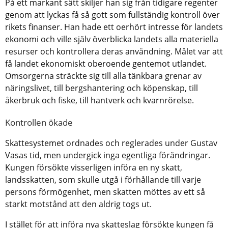
På ett markant sätt skiljer han sig från tidigare regenter 
genom att lyckas få så gott som fullständig kontroll över 
rikets finanser. Han hade ett oerhört intresse för landets 
ekonomi och ville själv överblicka landets alla materiella 
resurser och kontrollera deras användning. Målet var att 
få landet ekonomiskt oberoende gentemot utlandet. 
Omsorgerna sträckte sig till alla tänkbara grenar av 
näringslivet, till bergshantering och köpenskap, till 
åkerbruk och fiske, till hantverk och kvarnrörelse. 
Kontrollen ökade
Skattesystemet ordnades och reglerades under Gustav
Vasas tid, men undergick inga egentliga förändringar.
Kungen försökte visserligen införa en ny skatt,
landsskatten, som skulle utgå i förhållande till varje
persons förmögenhet, men skatten möttes av ett så
starkt motstånd att den aldrig togs ut.
I stället för att införa nya skatteslag försökte kungen få