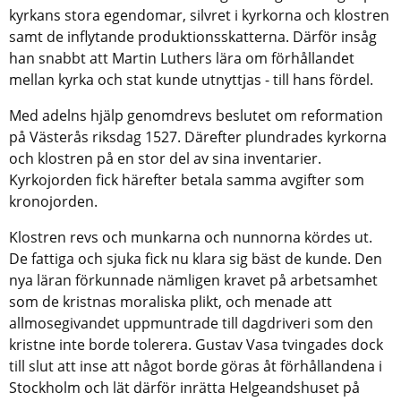
kyrkans stora egendomar, silvret i kyrkorna och klostren
samt de inflytande produktionsskatterna. Därför insåg
han snabbt att Martin Luthers lära om förhållandet
mellan kyrka och stat kunde utnyttjas - till hans fördel.
Med adelns hjälp genomdrevs beslutet om reformation
på Västerås riksdag 1527. Därefter plundrades kyrkorna
och klostren på en stor del av sina inventarier.
Kyrkojorden fick härefter betala samma avgifter som
kronojorden.
Klostren revs och munkarna och nunnorna kördes ut.
De fattiga och sjuka fick nu klara sig bäst de kunde. Den
nya läran förkunnade nämligen kravet på arbetsamhet
som de kristnas moraliska plikt, och menade att
allmosegivandet uppmuntrade till dagdriveri som den
kristne inte borde tolerera. Gustav Vasa tvingades dock
till slut att inse att något borde göras åt förhållandena i
Stockholm och lät därför inrätta Helgeandshuset på