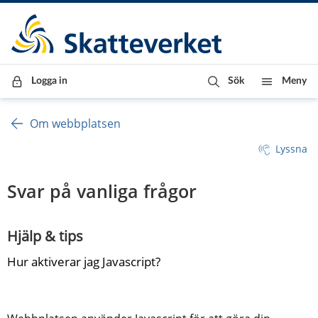
Till innehåll
Till navigationen
Till chattrobot
Logga in
Sök
Meny
Om webbplatsen
Lyssna
Svar på vanliga frågor
Hjälp & tips
Hur aktiverar jag Javascript?