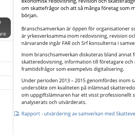
ekonomisk redovisning, revision och skatterådgivn
om skattefrågor och att så många företag som möj
början.
n
Branschsamverkan är öppen för organisationer 
are
är yrkesverksamma inom redovisning, revision och
närvarande ingår FAR och Srf konsulterna i samve
Inom branschsamverkan diskuteras bland annat f
skatteredovisning, information till företagare och
framtidsfrågor som exempelvis digitalisering.
Under perioden 2013 – 2015 genomfördes inom sa
undersökte om kvaliteten på inlämnad skatteredovi
om uppgiftslämnaren har ett visst professionellt st
analyserats och utvärderats.
Rapport - utvärdering av samverkan med Skattever