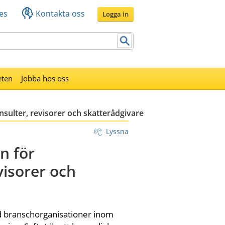
es
Kontakta oss
Logga in
eten
Jobba hos oss
ulter, revisorer och skatterådgivare
Lyssna
 för 
isorer och 
branschorganisationer inom 