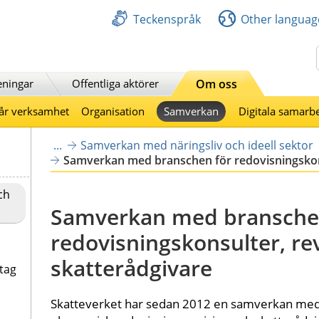
Teckenspråk
Other languag
Sök
eningar
Offentliga aktörer
Om oss
år verksamhet
Organisation
Samverkan
Digitala samarb
...
Samverkan med näringsliv och ideell sektor
Samverkan med branschen för redovisningskons
ch
Samverkan med branschen
redovisningskonsulter, rev
skatterådgivare
tag
Skatteverket har sedan 2012 en samverkan med 