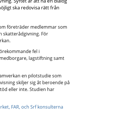
ing. Syftet är att ha en dialog 
ligt ska redovisa rätt från 
som företräder medlemmar som 
 skatterådgivning. För 
rkan.
örekommande fel i 
 medborgare, lagstiftning samt 
mverkan en pilotstudie som 
sning skiljer sig åt beroende på 
öd eller inte. Studien har 
pdf, 503 kB.
ket, FAR, och Srf konsulterna