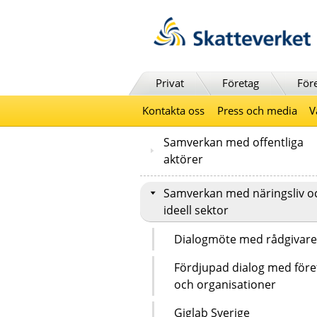
Till innehåll
Till navigationen
Till chattrobot
Privat
Företag
För
Kontakta oss
Press och media
V
Samverkan med offentliga
aktörer
Samverkan med näringsliv o
ideell sektor
Dialogmöte med rådgivare
Fördjupad dialog med före
och organisationer
Giglab Sverige