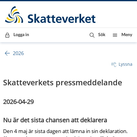
Till innehåll
Till navigationen
Till chattrobot
Logga in
Sök
Meny
2026
Lyssna
Skatteverkets pressmeddelande
2026-04-29
Nu är det sista chansen att deklarera
Den 4 maj är sista dagen att lämna in sin deklaration. 