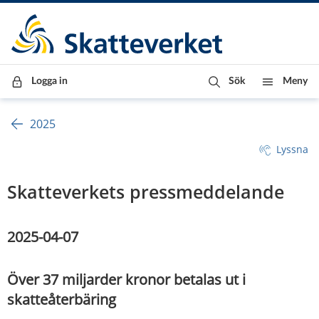
Till innehåll
Till navigationen
Till chattrobot
Logga in
Sök
Meny
2025
Lyssna
Skatteverkets pressmeddelande
2025-04-07
Över 37 miljarder kronor betalas ut i 
skatteåterbäring