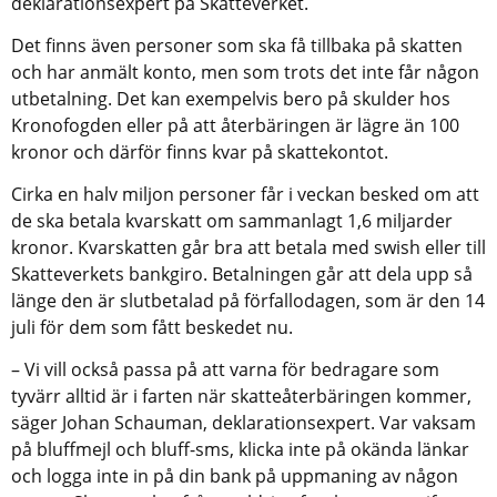
deklarationsexpert på Skatteverket.
Det finns även personer som ska få tillbaka på skatten 
och har anmält konto, men som trots det inte får någon 
utbetalning. Det kan exempelvis bero på skulder hos 
Kronofogden eller på att återbäringen är lägre än 100 
kronor och därför finns kvar på skattekontot.
Cirka en halv miljon personer får i veckan besked om att 
de ska betala kvarskatt om sammanlagt 1,6 miljarder 
kronor. Kvarskatten går bra att betala med swish eller till 
Skatteverkets bankgiro. Betalningen går att dela upp så 
länge den är slutbetalad på förfallodagen, som är den 14 
juli för dem som fått beskedet nu.
– Vi vill också passa på att varna för bedragare som 
tyvärr alltid är i farten när skatteåterbäringen kommer, 
säger Johan Schauman, deklarationsexpert. Var vaksam 
på bluffmejl och bluff-sms, klicka inte på okända länkar 
och logga inte in på din bank på uppmaning av någon 