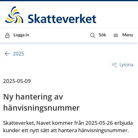
Till innehåll
Till navigationen
Till chattrobot
Logga in
Sök
Meny
2025
Lyssna
2025-05-09
Ny hantering av 
hänvisningsnummer
Skatteverket, Navet kommer från 2025-05-26 erbjuda 
kunder ett nytt sätt att hantera hänvisningsnummer.