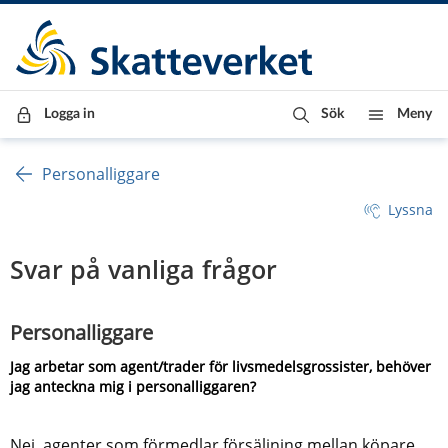
Till innehåll
Till navigationen
Till chattrobot
Logga in
Sök
Meny
Personalliggare
Lyssna
Svar på vanliga frågor
Personalliggare
Jag arbetar som agent/trader för livsmedelsgrossister, behöver 
jag anteckna mig i personalliggaren?
Nej, agenter som förmedlar försäljning mellan köpare 