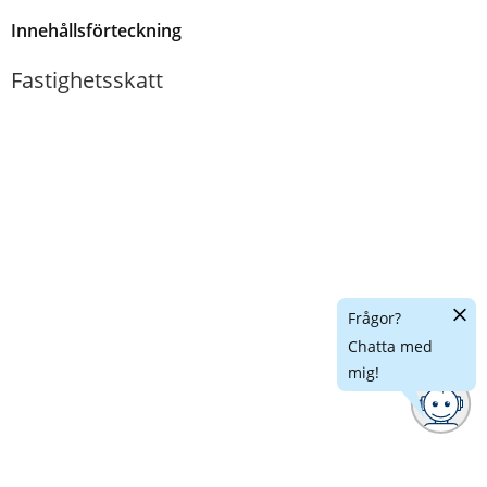
Innehållsförteckning
Fastighetsskatt
Dölj
Frågor?
chatt
Chatta med
mig!