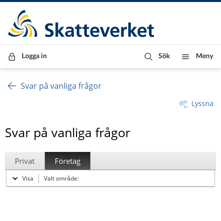
Till innehåll
Till navigationen
Till chattrobot
Logga in
Sök
Meny
Svar på vanliga frågor
Lyssna
Svar på vanliga frågor
Privat
Företag
Visa
Valt område: