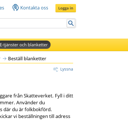
es
Kontakta oss
Logga in
E-tjänster och blanketter
r
Beställ blanketter
Lyssna
gare från Skatteverket. Fyll i ditt 
ummer. Använder du 
 där du är folkbokförd. 
ar vi beställningen till adress 