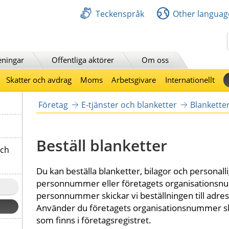
Teckenspråk
Other languag
Sök
eningar
Offentliga aktörer
Om oss
Skatter och avdrag
Moms
Arbetsgivare
Internationellt
Företag
E-tjänster och blanketter
Blankette
Beställ blanketter
och
Du kan beställa blanketter, bilagor och personallig
personnummer eller företagets organisationsn
personnummer skickar vi beställningen till adress
Använder du företagets organisationsnummer skick
som finns i företagsregistret.