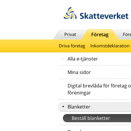
Till innehåll
Till navigationen
Till chattrobot
Privat
Företag
För
Driva företag
Inkomstdeklaration
Alla e-tjänster
Mina sidor
Digital brevlåda för företag 
föreningar
Blanketter
Beställ blanketter