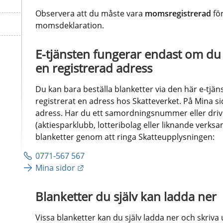
Observera att du måste vara 
momsregistrerad 
fö
momsdeklaration.
E-tjänsten fungerar endast om du el
en registrerad adress
Du kan bara beställa blanketter via den här e-tjäns
registrerat en adress hos Skatteverket. På Mina si
adress. Har du ett samordningsnummer eller driver
(aktiesparklubb, lotteribolag eller liknande verksa
blanketter genom att ringa Skatteupplysningen:
0771-567 567
Länk till annan webbplats.
Mina sidor
Blanketter du själv kan ladda ner
Vissa blanketter kan du själv ladda ner och skriva ut