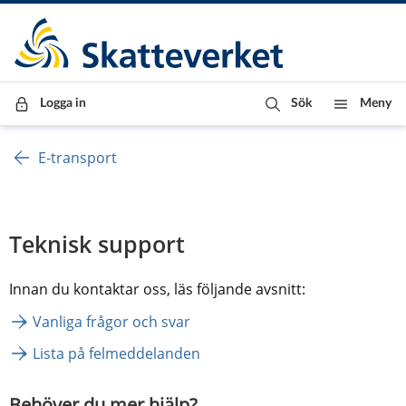
Till innehåll
Till navigationen
Till chattrobot
Logga in
Sök
Meny
E-transport
Teknisk support
Innan du kontaktar oss, läs följande avsnitt:
Vanliga frågor och svar
Lista på felmeddelanden
Behöver du mer hjälp?