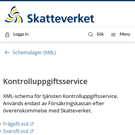
Till innehåll
Till navigationen
Till chattrobot
Logga in
Sök
Meny
Schemalager (XML)
Kontrolluppgiftsservice
XML-schema för tjänsten Kontrolluppgiftsservice. 
Används endast av Försäkringskassan efter 
överenskommelse med Skatteverket.
Länk till annan webbplats.
Frågefil.xsd
Länk till annan webbplats.
Svarsfil.xsd