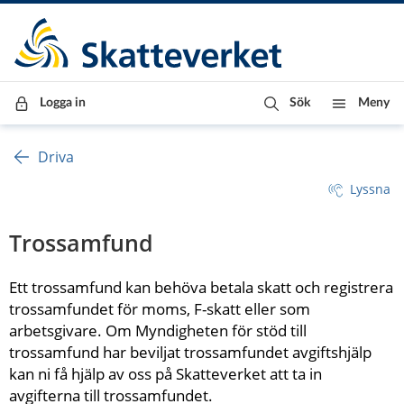
Till innehåll
Till navigationen
Till chattrobot
Logga in
Sök
Meny
Driva
Lyssna
Trossamfund
Ett trossamfund kan behöva betala skatt och registrera 
trossamfundet för moms, F-skatt eller som 
arbetsgivare. Om Myndigheten för stöd till 
trossamfund har beviljat trossamfundet avgiftshjälp 
kan ni få hjälp av oss på Skatteverket att ta in 
avgifterna till trossamfundet.