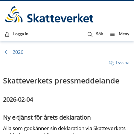
Till innehåll
Till navigationen
Till chattrobot
Logga in
Sök
Meny
2026
Lyssna
Skatteverkets pressmeddelande
2026-02-04
Ny e-tjänst för årets deklaration
Alla som godkänner sin deklaration via Skatteverkets 