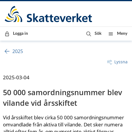
Till innehåll
Till navigationen
Till chattrobot
Logga in
Sök
Meny
2025
Lyssna
2025-03-04
50 000 samordningsnummer blev 
vilande vid årsskiftet
Vid årsskiftet blev cirka 50 000 samordningsnummer 
omvandlade från aktiva till vilande. Det sker numera 
alltid efter fem år, om numret inte aktivt förnyas. 