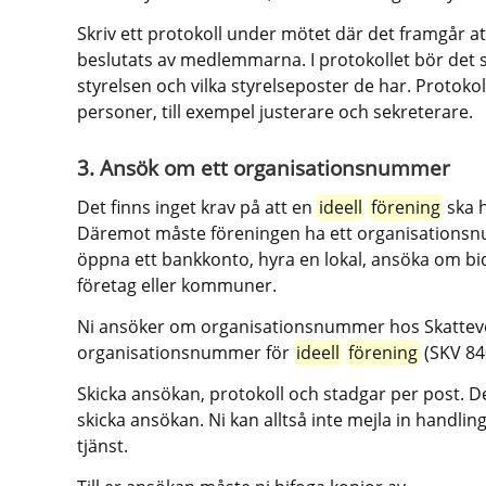
Skriv ett protokoll under mötet där det framgår a
beslutats av medlemmarna. I protokollet bör det st
styrelsen och vilka styrelseposter de har. Protokol
personer, till exempel justerare och sekreterare.
3. Ansök om ett organisationsnummer
Det finns inget krav på att en 
ideell
förening
 ska 
Däremot måste föreningen ha ett organisationsnu
öppna ett bankkonto, hyra en lokal, ansöka om bid
företag eller kommuner.
Ni ansöker om organisationsnummer hos Skatteve
organisationsnummer för 
ideell
förening
 (SKV 84
Skicka ansökan, protokoll och stadgar per post. Det
skicka ansökan. Ni kan alltså inte mejla in handlin
tjänst.