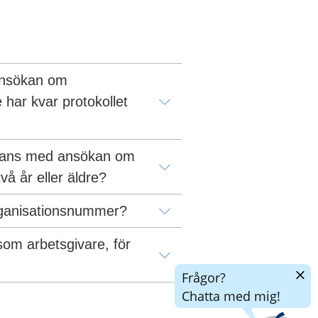
ansökan om 
ar kvar protokollet 
ammans med ansökan om 
å år eller äldre?
organisationsnummer?
som arbetsgivare, för 
Dölj
Frågor?
chatt
Chatta med mig!