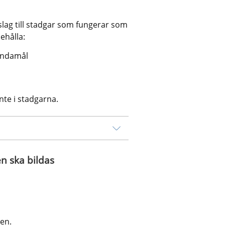
lag till stadgar som fungerar som 
ehålla:
 ändamål
nte i stadgarna.
n ska bildas
sen.