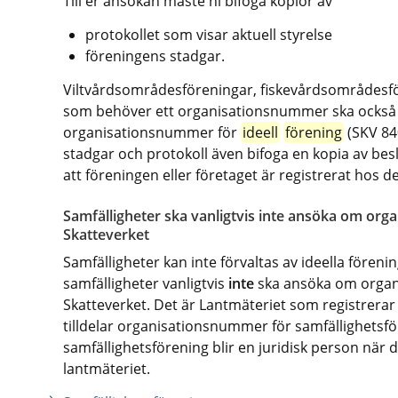
Till er ansökan måste ni bifoga kopior av
protokollet som visar aktuell styrelse
föreningens stadgar.
Viltvårdsområdesföreningar, fiskevårdsområdesfö
som behöver ett organisationsnummer ska också
organisationsnummer för 
ideell
förening
 (SKV 84
stadgar och protokoll även bifoga en kopia av besl
att föreningen eller företaget är registrerat hos d
Samfälligheter ska vanligtvis inte ansöka om or
Skatteverket
Samfälligheter kan inte förvaltas av ideella förenin
samfälligheter vanligtvis 
inte 
ska ansöka om orga
Skatteverket. Det är Lantmäteriet som registrerar 
tilldelar organisationsnummer för samfällighetsför
samfällighetsförening blir en juridisk person när d
lantmäteriet.