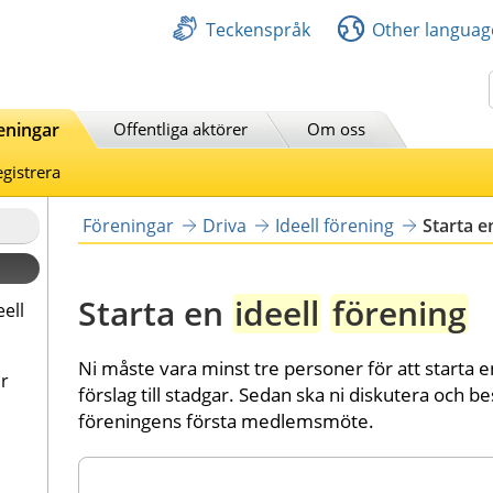
Teckenspråk
Other languag
Sök
eningar
Offentliga aktörer
Om oss
gistrera
Föreningar
Driva
Ideell förening
Starta e
Starta en 
ideell
förening
eell
Ni måste vara minst tre personer för att starta e
ar
förslag till stadgar. Sedan ska ni diskutera och b
föreningens första medlemsmöte.