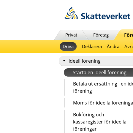
Till innehåll
Till navigationen
Till chattrobot
Privat
Företag
För
Driva
Deklarera
Ändra
Avre
Ideell förening
Starta en ideell förening
Betala ut ersättning i en id
förening
Moms för ideella förening
Bokföring och
kassaregister för ideella
föreningar