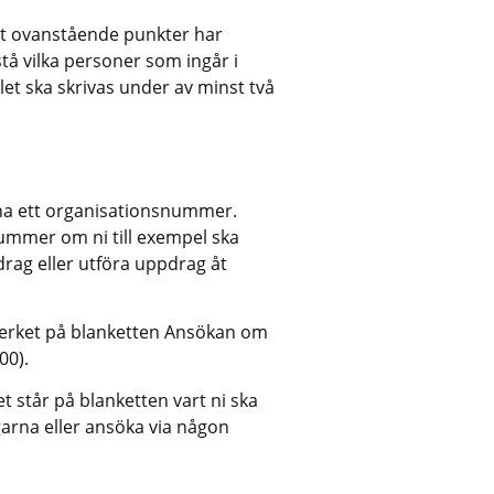
tt ovanstående punkter har 
å vilka personer som ingår i 
let ska skrivas under av minst två 
ha ett organisationsnummer. 
mmer om ni till exempel ska 
rag eller utföra uppdrag åt 
rket på blanketten Ansökan om 
00).
 står på blanketten vart ni ska 
garna eller ansöka via någon 