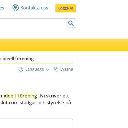
es
Kontakta oss
Logga in
n ideell förening
Language
Lyssna
n 
ideell
förening
. Ni skriver ett 
esluta om stadgar och styrelse på 