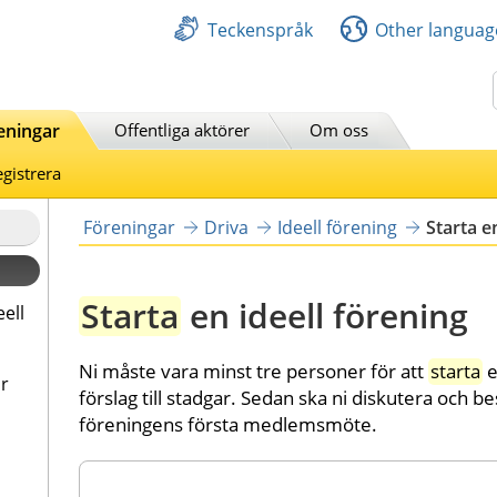
Teckenspråk
Other languag
Sök
eningar
Offentliga aktörer
Om oss
gistrera
Föreningar
Driva
Ideell förening
Starta e
Starta
 en ideell förening
eell
Ni måste vara minst tre personer för att 
starta
 
ar
förslag till stadgar. Sedan ska ni diskutera och b
föreningens första medlemsmöte.