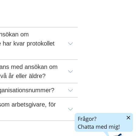
ansökan om 
ar kvar protokollet 
ammans med ansökan om 
å år eller äldre?
organisationsnummer?
som arbetsgivare, för 
Dölj
Frågor?
chatt
Chatta med mig!