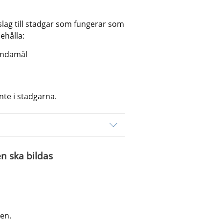
lag till stadgar som fungerar som 
ehålla:
 ändamål
nte i stadgarna.
n ska bildas
sen.