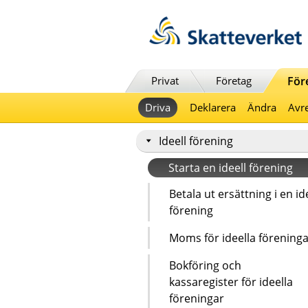
Till innehåll
Till navigationen
Till chattrobot
Privat
Företag
För
Driva
Deklarera
Ändra
Avre
Ideell förening
Starta en ideell förening
Betala ut ersättning i en id
förening
Moms för ideella förening
Bokföring och
kassaregister för ideella
föreningar