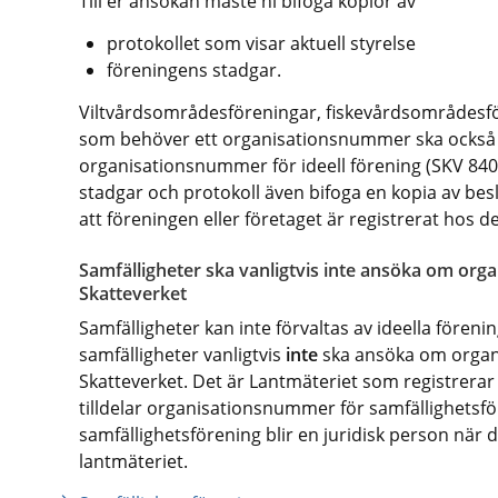
Till er ansökan måste ni bifoga kopior av
protokollet som visar aktuell styrelse
föreningens stadgar.
Viltvårdsområdesföreningar, fiskevårdsområdesfö
som behöver ett organisationsnummer ska också
organisationsnummer för ideell förening (SKV 8400)
stadgar och protokoll även bifoga en kopia av besl
att föreningen eller företaget är registrerat hos d
Samfälligheter ska vanligtvis inte ansöka om or
Skatteverket
Samfälligheter kan inte förvaltas av ideella förenin
samfälligheter vanligtvis 
inte 
ska ansöka om orga
Skatteverket. Det är Lantmäteriet som registrerar 
tilldelar organisationsnummer för samfällighetsför
samfällighetsförening blir en juridisk person när d
lantmäteriet.