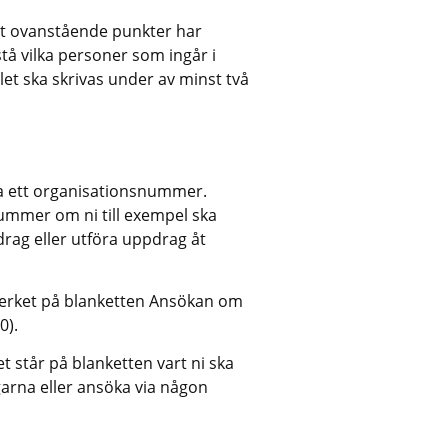
tt ovanstående punkter har 
å vilka personer som ingår i 
let ska skrivas under av minst två 
ha ett organisationsnummer. 
mmer om ni till exempel ska 
rag eller utföra uppdrag åt 
rket på blanketten Ansökan om 
0).
 står på blanketten vart ni ska 
garna eller ansöka via någon 