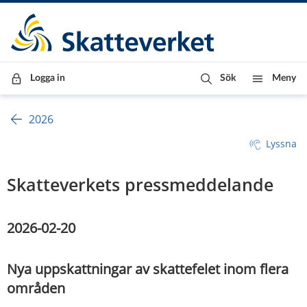
Till innehåll
Till navigationen
Till chattrobot
Logga in
Sök
Meny
2026
Lyssna
Skatteverkets pressmeddelande
2026-02-20
Nya uppskattningar av skattefelet inom flera 
områden