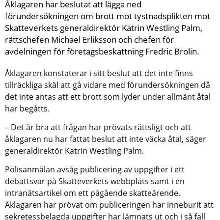
Åklagaren har beslutat att lägga ned 
förundersökningen om brott mot tystnadsplikten mot 
Skatteverkets generaldirektör Katrin Westling Palm, 
rättschefen Michael Erliksson och chefen för 
avdelningen för företagsbeskattning Fredric Brolin.
Åklagaren konstaterar i sitt beslut att det inte finns 
tillräckliga skäl att gå vidare med förundersökningen då 
det inte antas att ett brott som lyder under allmänt åtal 
har begåtts.
– Det är bra att frågan har prövats rättsligt och att 
åklagaren nu har fattat beslut att inte väcka åtal, säger 
generaldirektör Katrin Westling Palm.
Polisanmälan avsåg publicering av uppgifter i ett 
debattsvar på Skatteverkets webbplats samt i en 
intranätsartikel om ett pågående skatteärende. 
Åklagaren har prövat om publiceringen har inneburit att 
sekretessbelagda uppgifter har lämnats ut och i så fall 