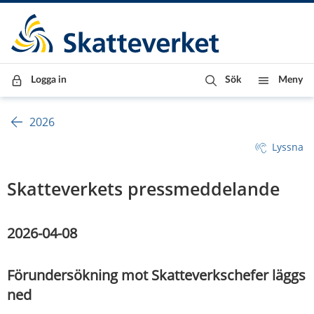
Till innehåll
Till navigationen
Till chattrobot
Logga in
Sök
Meny
2026
Lyssna
Skatteverkets pressmeddelande
2026-04-08
Förundersökning mot Skatteverkschefer läggs 
ned