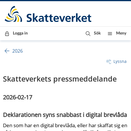
Till innehåll
Till navigationen
Till chattrobot
Logga in
Sök
Meny
2026
Lyssna
Skatteverkets pressmeddelande
2026-02-17
Deklarationen syns snabbast i digital brevlåda
Den som har en digital brevlåda, eller har skaffat sig en 