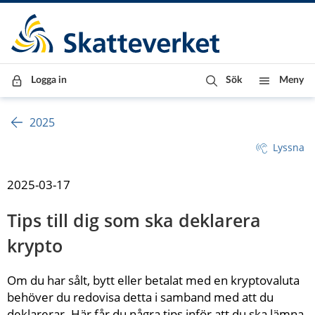
Till innehåll
Till navigationen
Till chattrobot
Logga in
Sök
Meny
2025
Lyssna
2025-03-17
Tips till dig som ska deklarera 
krypto
Om du har sålt, bytt eller betalat med en kryptovaluta 
behöver du redovisa detta i samband med att du 
deklarerar. Här får du några tips inför att du ska lämna 