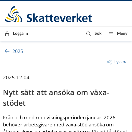
Till innehåll
Till navigationen
Till chattrobot
Logga in
Sök
Meny
2025
Lyssna
2025-12-04
Nytt sätt att ansöka om växa-
stödet
Från och med redovisningsperioden januari 2026 
behöver arbetsgivare med växa-stöd ansöka om 
återbetalning av arbetsgivaravgifterna för att få stödet. 