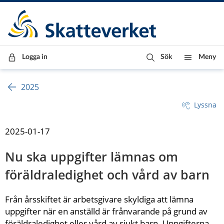
Till innehåll
Till navigationen
Till chattrobot
Logga in
Sök
Meny
2025
Lyssna
2025-01-17
Nu ska uppgifter lämnas om 
föräldraledighet och vård av barn
Från årsskiftet är arbetsgivare skyldiga att lämna 
uppgifter när en anställd är frånvarande på grund av 
föräldraledighet eller vård av sjukt barn. Uppgifterna 