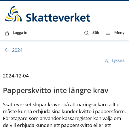
Till innehåll
Till navigationen
Till chattrobot
Logga in
Sök
Meny
2024
Lyssna
2024-12-04
Papperskvitto inte längre krav
Skatteverket slopar kravet på att näringsidkare alltid 
måste kunna erbjuda sina kunder kvitto i pappersform. 
Företagare som använder kassaregister kan välja om 
de vill erbjuda kunden ett papperskvitto eller ett 