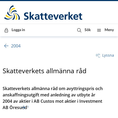
Till innehåll
Till navigationen
Till chattrobot
Logga in
Sök
Meny
2004
Lyssna
Skatteverkets allmänna råd
Skatteverkets allmänna råd om avyttringspris och
anskaffningsutgift med anledning av utbyte år
2004 av aktier i AB Custos mot aktier i Investment
AB Öresund
¹