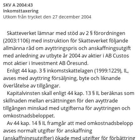
SKV A 2004:43
Inkomsttaxering
Utkom från trycket den 27 december 2004
Skatteverket lämnar med stöd av 2 § förordningen
(2003:1106) med instruktion för Skatteverket följande
allmänna råd om avyttringspris och anskaffningsutgift
med anledning av utbyte år 2004 av aktier i AB Custos
mot aktier i Investment AB Öresund.
Enligt 44 kap. 3 § inkomstskattelagen (1999:1229), IL,
avses med avyttring försäljning, byte och liknande
överlåtelse av tillgångar.
Kapitalvinsten skall enligt 44 kap. 13 § IL beräknas som
skillnaden mellan ersättningen för den avyttrade
tillgången minskad med utgifterna för avyttringen och
omkostnadsbeloppet.
Av 44 kap. 14 § IL framgår att med omkostnadsbelopp
avses normalt utgifter för anskaffning
(anskaffningsutgifter) ökade med utgifter för förbättring