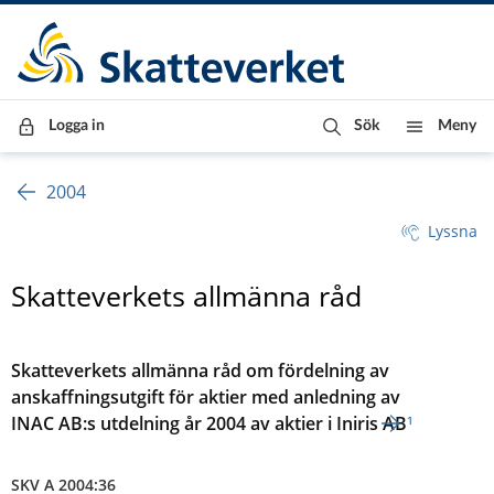
Till innehåll
Till navigationen
Till chattrobot
Logga in
Sök
Meny
2004
Lyssna
Skatteverkets allmänna råd
Skatteverkets allmänna råd om fördelning av
anskaffningsutgift för aktier med anledning av
INAC AB:s utdelning år 2004 av aktier i Iniris AB
¹
SKV A 2004:36