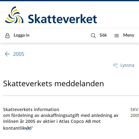
Till innehåll
Till navigationen
Till chattrobot
Logga in
Sök
Meny
2005
Lyssna
Skatteverkets meddelanden
Skatteverkets information
SKV
om fördelning av anskaffningsutgift med anledning av
200
inlösen år 2005 av aktier i Atlas Copco AB mot
¹
kontantlikvid