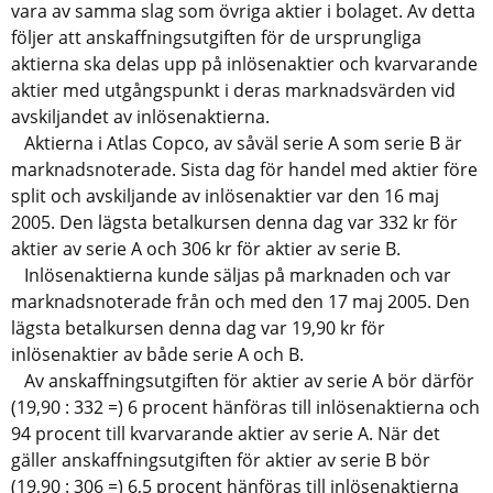
vara av samma slag som övriga aktier i bolaget. Av detta
följer att anskaffningsutgiften för de ursprungliga
aktierna ska delas upp på inlösenaktier och kvarvarande
aktier med utgångspunkt i deras marknadsvärden vid
avskiljandet av inlösenaktierna.
Aktierna i Atlas Copco, av såväl serie A som serie B är
marknadsnoterade. Sista dag för handel med aktier före
split och avskiljande av inlösenaktier var den 16 maj
2005. Den lägsta betalkursen denna dag var 332 kr för
aktier av serie A och 306 kr för aktier av serie B.
Inlösenaktierna kunde säljas på marknaden och var
marknadsnoterade från och med den 17 maj 2005. Den
lägsta betalkursen denna dag var 19,90 kr för
inlösenaktier av både serie A och B.
Av anskaffningsutgiften för aktier av serie A bör därför
(19,90 : 332 =) 6 procent hänföras till inlösenaktierna och
94 procent till kvarvarande aktier av serie A. När det
gäller anskaffningsutgiften för aktier av serie B bör
(19,90 : 306 =) 6,5 procent hänföras till inlösenaktierna