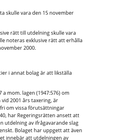
nta skulle vara den 15 november
ve rätt till utdelning skulle vara
e noteras exklusive rätt att erhålla
 november 2000.
er i annat bolag är att likställa
7 a mom. lagen (1947:576) om
a vid 2001 års taxering, är
fri om vissa förutsättningar
 40, har Regeringsrätten ansett att
en utdelning av ifrågavarande slag
venskt. Bolaget har uppgett att även
Det innebär att utdelningen av