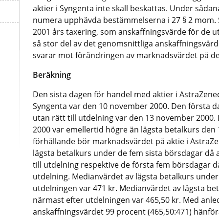
aktier i Syngenta inte skall beskattas. Under sådan
numera upphävda bestämmelserna i 27 § 2 mom. SIL
2001 års taxering, som anskaffningsvärde för de u
så stor del av det genomsnittliga anskaffningsvär
svarar mot förändringen av marknadsvärdet på dessa
Beräkning
Den sista dagen för handel med aktier i AstraZeneca
Syngenta var den 10 november 2000. Den första d
utan rätt till utdelning var den 13 november 2000
2000 var emellertid högre än lägsta betalkurs de
förhållande bör marknadsvärdet på aktie i AstraZe
lägsta betalkurs under de fem sista börsdagar då a
till utdelning respektive de första fem börsdagar då
utdelning. Medianvärdet av lägsta betalkurs unde
utdelningen var 471 kr. Medianvärdet av lägsta b
närmast efter utdelningen var 465,50 kr. Med anle
anskaffningsvärdet 99 procent (465,50:471) hänföra