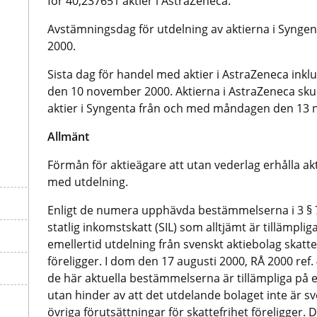
för 40,237651 aktier i AstraZeneca.
Avstämningsdag för utdelning av aktierna i Synge
2000.
Sista dag för handel med aktier i AstraZeneca inklusi
den 10 november 2000. Aktierna i AstraZeneca skull
aktier i Syngenta från och med måndagen den 13
Allmänt
Förmån för aktieägare att utan vederlag erhålla akti
med utdelning.
Enligt de numera upphävda bestämmelserna i 3 § 
statlig inkomstskatt (SIL) som alltjämt är tillämplig
emellertid utdelning från svenskt aktiebolag skatte
föreligger. I dom den 17 augusti 2000, RÅ 2000 ref.
de här aktuella bestämmelserna är tillämpliga på 
utan hinder av att det utdelande bolaget inte är s
övriga förutsättningar för skattefrihet föreligger. 