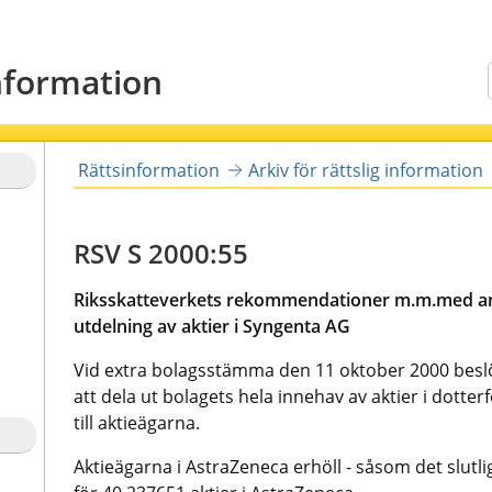
information
Sök
Rättsinformation
Arkiv för rättslig information
RSV S 2000:55
Riksskatteverkets rekommendationer m.m.med an
utdelning av aktier i Syngenta AG
Vid extra bolagsstämma den 11 oktober 2000 besl
att dela ut bolagets hela innehav av aktier i dott
till aktieägarna.
Aktieägarna i AstraZeneca erhöll - såsom det slutli