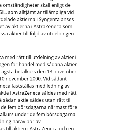
a omständigheter skall enligt de
, som alltjämt är tillämpliga vid
tdelade aktierna i Syngenta anses
det av aktierna i AstraZeneca som
 aktier till följd av utdelningen.
 med rätt till utdelning av aktier i
agen för handel med sådana aktier
. Lägsta betalkurs den 13 november
n 10 november 2000. Vid sådant
neca fastställas med ledning av
ktie i AstraZeneca såldes med rätt
 sådan aktie såldes utan rätt till
r de fem börsdagarna närmast före
etalkurs under de fem börsdagarna
dning härav bör av
s till aktien i AstraZeneca och en