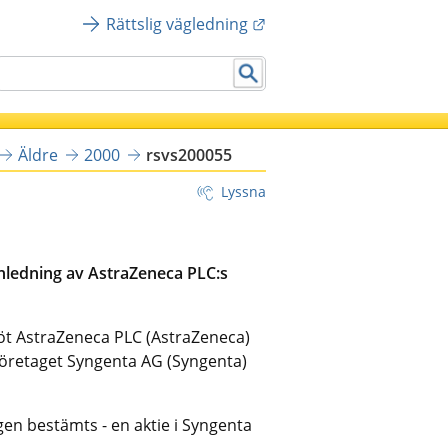
Länk till annan webbplat
Rättslig vägledning
Äldre
2000
rsvs200055
Lyssna
ledning av AstraZeneca PLC:s
öt AstraZeneca PLC (AstraZeneca)
erföretaget Syngenta AG (Syngenta)
gen bestämts - en aktie i Syngenta