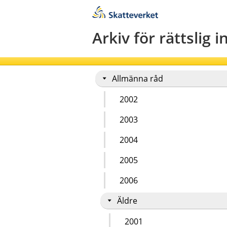
Till innehåll
Till navigationen
Till chattrobot
Arkiv för rättslig 
Allmänna råd
2002
2003
2004
2005
2006
Äldre
2001