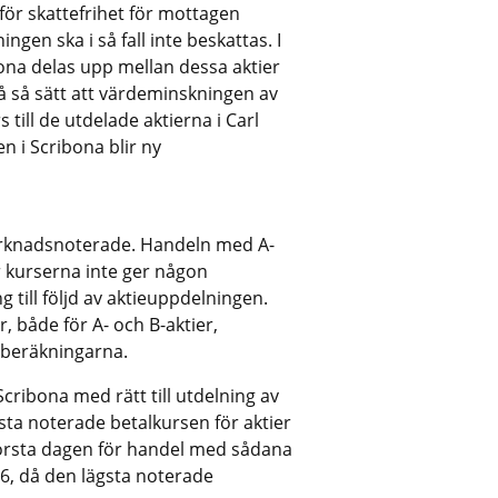
för skattefrihet för mottagen
ngen ska i så fall inte beskattas. I
ibona delas upp mellan dessa aktier
å så sätt att värdeminskningen av
till de utdelade aktierna i Carl
n i Scribona blir ny
marknadsnoterade. Handeln med A-
ör kurserna inte ger någon
 till följd av aktieuppdelningen.
, både för A- och B-aktier,
r beräkningarna.
Scribona med rätt till utdelning av
sta noterade betalkursen för aktier
 första dagen för handel med sådana
006, då den lägsta noterade