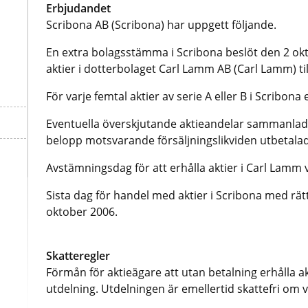
Erbjudandet
Scribona AB (Scribona) har uppgett följande.
En extra bolagsstämma i Scribona beslöt den 2 okt
aktier i dotterbolaget Carl Lamm AB (Carl Lamm) til
För varje femtal aktier av serie A eller B i Scribona
Eventuella överskjutande aktieandelar sammanlade
belopp motsvarande försäljningslikviden utbetalade
Avstämningsdag för att erhålla aktier i Carl Lamm 
Sista dag för handel med aktier i Scribona med rätt
oktober 2006.
Skatteregler
Förmån för aktieägare att utan betalning erhålla a
utdelning. Utdelningen är emellertid skattefri om v