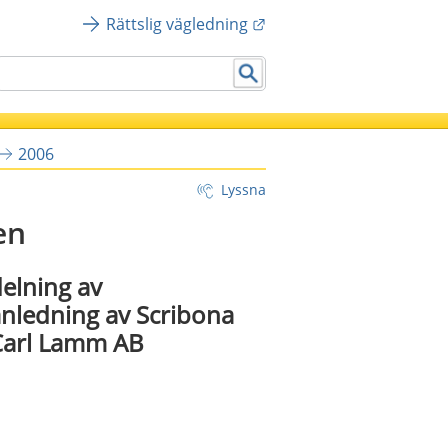
Länk till annan webbplat
Rättslig vägledning
2006
Lyssna
en
elning av
anledning av Scribona
 Carl Lamm AB