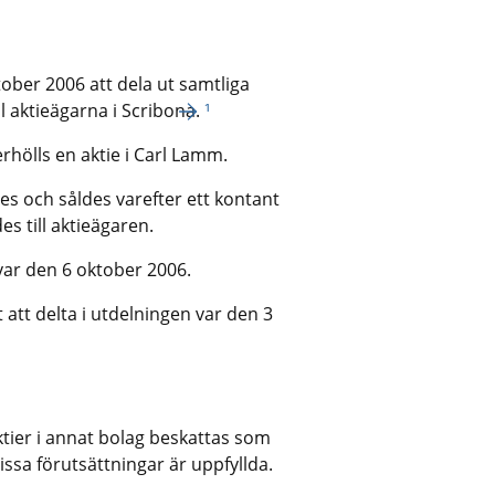
ober 2006 att dela ut samtliga
l aktieägarna i Scribona.
¹
 erhölls en aktie i Carl Lamm.
s och såldes varefter ett kontant
s till aktieägaren.
var den 6 oktober 2006.
 att delta i utdelningen var den 3
ktier i annat bolag beskattas som
issa förutsättningar är uppfyllda.