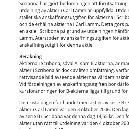
Scribona har gjort bedömningen att förutsättning 
utdelning av aktier i Carl Lamm är uppfyllda. Utdelni
stället ska anskaffningsutgiften för aktierna i Scr
och de erhållna aktierna i Carl Lamm. Detta görs p
en aktie i Scribona på grund av utdelningen hänförs 
Lamm. Återstoden av anskaffningsutgiften för aktie
anskaffningsutgift för denna aktie.
Beräkning
Aktierna i Scribona, såväl A- som B-aktierna, är 
aktier i Scribona är dock av liten omfattning, varf
rättvisande bild avseende aktiernas värdeminskning
Vid fördelningen av anskaffningsutgiften bör därför
kursförändringen för B-aktierna ligga till grund fö
Den sista dagen för handel med aktier av serie B i 
aktier i Carl Lamm var den 3 oktober 2006. Den läg
av serie B i Scribona var denna dag 14,55 kr. Den
aktier utan rätt till utdelning var den 4 oktober 2