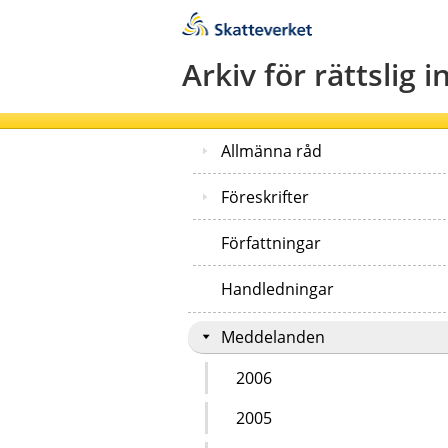
Till innehåll
Till navigationen
Till chattrobot
Arkiv för rättslig 
Allmänna råd
Föreskrifter
Författningar
Handledningar
Meddelanden
2006
2005