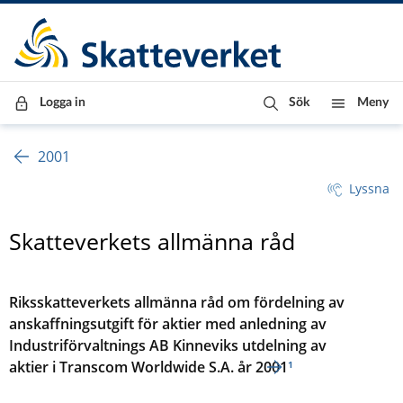
Till innehåll
Till navigationen
Till chattrobot
Logga in
Sök
Meny
2001
Lyssna
Skatteverkets allmänna råd
Riksskatteverkets allmänna råd om fördelning av
anskaffningsutgift för aktier med anledning av
Industriförvaltnings AB Kinneviks utdelning av
aktier i Transcom Worldwide S.A. år 2001
¹