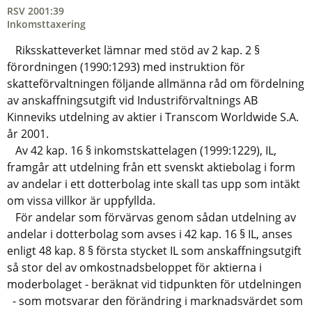
RSV 2001:39
Inkomsttaxering
Riksskatteverket lämnar med stöd av 2 kap. 2 §
förordningen (1990:1293) med instruktion för
skatteförvaltningen följande allmänna råd om fördelning
av anskaffningsutgift vid Industriförvaltnings AB
Kinneviks utdelning av aktier i Transcom Worldwide S.A.
år 2001.
Av 42 kap. 16 § inkomstskattelagen (1999:1229), IL,
framgår att utdelning från ett svenskt aktiebolag i form
av andelar i ett dotterbolag inte skall tas upp som intäkt
om vissa villkor är uppfyllda.
För andelar som förvärvas genom sådan utdelning av
andelar i dotterbolag som avses i 42 kap. 16 § IL, anses
enligt 48 kap. 8 § första stycket IL som anskaffningsutgift
så stor del av omkostnadsbeloppet för aktierna i
moderbolaget - beräknat vid tidpunkten för utdelningen
- som motsvarar den förändring i marknadsvärdet som