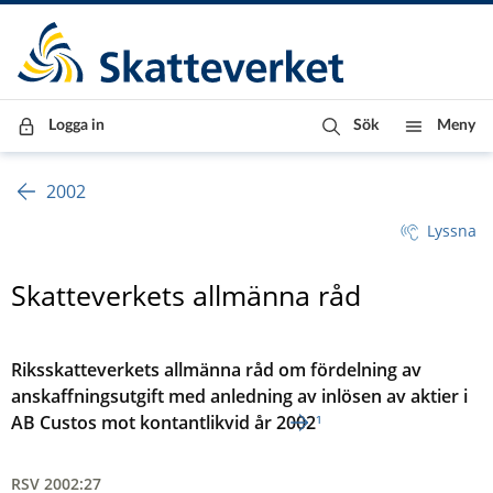
Till innehåll
Till navigationen
Till chattrobot
Logga in
Sök
Meny
2002
Lyssna
Skatteverkets allmänna råd
Riksskatteverkets allmänna råd om fördelning av
anskaffningsutgift med anledning av inlösen av aktier i
AB Custos mot kontantlikvid år 2002
¹
RSV 2002:27