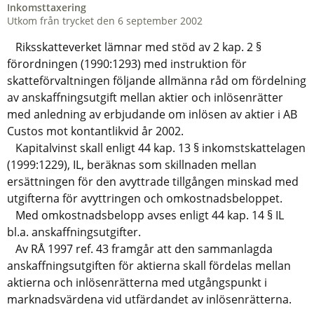
Inkomsttaxering
Utkom från trycket den 6 september 2002
Riksskatteverket lämnar med stöd av 2 kap. 2 §
förordningen (1990:1293) med instruktion för
skatteförvaltningen följande allmänna råd om fördelning
av anskaffningsutgift mellan aktier och inlösenrätter
med anledning av erbjudande om inlösen av aktier i AB
Custos mot kontantlikvid år 2002.
Kapitalvinst skall enligt 44 kap. 13 § inkomstskattelagen
(1999:1229), IL, beräknas som skillnaden mellan
ersättningen för den avyttrade tillgången minskad med
utgifterna för avyttringen och omkostnadsbeloppet.
Med omkostnadsbelopp avses enligt 44 kap. 14 § IL
bl.a. anskaffningsutgifter.
Av RÅ 1997 ref. 43 framgår att den sammanlagda
anskaffningsutgiften för aktierna skall fördelas mellan
aktierna och inlösenrätterna med utgångspunkt i
marknadsvärdena vid utfärdandet av inlösenrätterna.