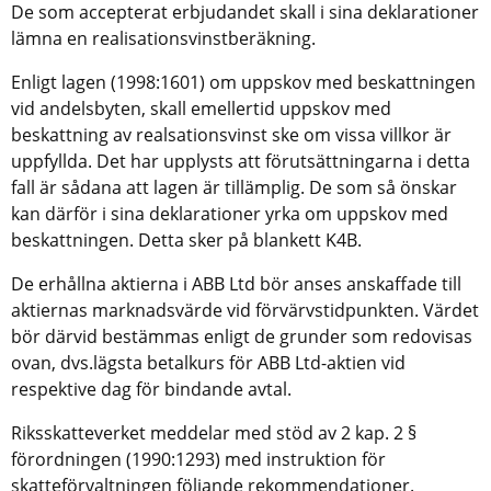
De som accepterat erbjudandet skall i sina deklarationer
lämna en realisationsvinstberäkning.
Enligt lagen (1998:1601) om uppskov med beskattningen
vid andelsbyten, skall emellertid uppskov med
beskattning av realsationsvinst ske om vissa villkor är
uppfyllda. Det har upplysts att förutsättningarna i detta
fall är sådana att lagen är tillämplig. De som så önskar
kan därför i sina deklarationer yrka om uppskov med
beskattningen. Detta sker på blankett K4B.
De erhållna aktierna i ABB Ltd bör anses anskaffade till
aktiernas marknadsvärde vid förvärvstidpunkten. Värdet
bör därvid bestämmas enligt de grunder som redovisas
ovan, dvs.lägsta betalkurs för ABB Ltd-aktien vid
respektive dag för bindande avtal.
Riksskatteverket meddelar med stöd av 2 kap. 2 §
förordningen (1990:1293) med instruktion för
skatteförvaltningen följande rekommendationer.