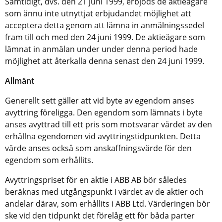
Samtidigt, dvs. den 21 juni 1999, erbjöds de aktieägare
som ännu inte utnyttjat erbjudandet möjlighet att
acceptera detta genom att lämna in anmälningssedel
fram till och med den 24 juni 1999. De aktieägare som
lämnat in anmälan under under denna period hade
möjlighet att återkalla denna senast den 24 juni 1999.
Allmänt
Generellt sett gäller att vid byte av egendom anses
avyttring föreligga. Den egendom som lämnats i byte
anses avyttrad till ett pris som motsvarar värdet av den
erhållna egendomen vid avyttringstidpunkten. Detta
värde anses också som anskaffningsvärde för den
egendom som erhållits.
Avyttringspriset för en aktie i ABB AB bör således
beräknas med utgångspunkt i värdet av de aktier och
andelar därav, som erhållits i ABB Ltd. Värderingen bör
ske vid den tidpunkt det förelåg ett för båda parter