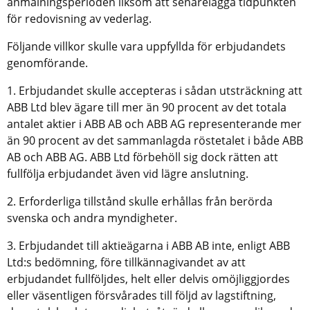
anmälningsperioden liksom att senarelägga tidpunkten
för redovisning av vederlag.
Följande villkor skulle vara uppfyllda för erbjudandets
genomförande.
1. Erbjudandet skulle accepteras i sådan utsträckning att
ABB Ltd blev ägare till mer än 90 procent av det totala
antalet aktier i ABB AB och ABB AG representerande mer
än 90 procent av det sammanlagda röstetalet i både ABB
AB och ABB AG. ABB Ltd förbehöll sig dock rätten att
fullfölja erbjudandet även vid lägre anslutning.
2. Erforderliga tillstånd skulle erhållas från berörda
svenska och andra myndigheter.
3. Erbjudandet till aktieägarna i ABB AB inte, enligt ABB
Ltd:s bedömning, före tillkännagivandet av att
erbjudandet fullföljdes, helt eller delvis omöjliggjordes
eller väsentligen försvårades till följd av lagstiftning,