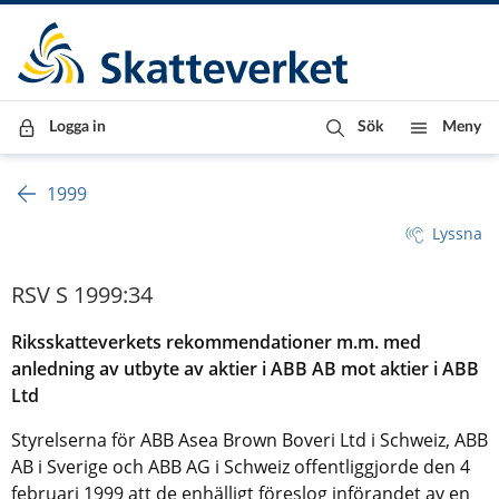
Till innehåll
Till navigationen
Till chattrobot
Logga in
Sök
Meny
1999
Lyssna
RSV S 1999:34
Riksskatteverkets rekommendationer m.m. med
anledning av utbyte av aktier i ABB AB mot aktier i ABB
Ltd
Styrelserna för ABB Asea Brown Boveri Ltd i Schweiz, ABB
AB i Sverige och ABB AG i Schweiz offentliggjorde den 4
februari 1999 att de enhälligt föreslog införandet av en