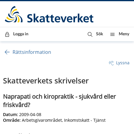
Till innehåll
Till navigationen
Till chattrobot
Logga in
Sök
Meny
Rättsinformation
Lyssna
Skatteverkets skrivelser
Naprapati och kiropraktik - sjukvård eller
friskvård?
Datum:
2009-04-08
Område:
Arbetsgivarområdet, Inkomstskatt - Tjänst