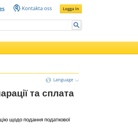
Kontakta oss
es
Logga in
Language
рації та сплата 
ію щодо подання податкової 