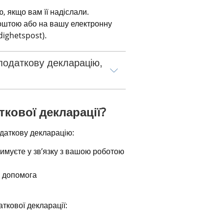
 якщо вам її надіслали. 
штою або на вашу електронну 
dighetspost).
податкову декларацію, 
кової декларації?
одаткову декларацію:
римуєте у зв’язку з вашою роботою
а допомога
аткової декларації: