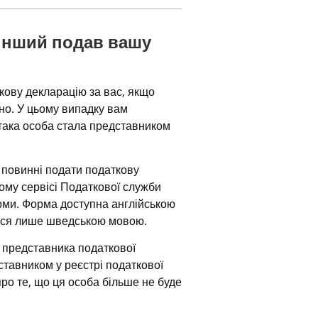
інший подав вашу 
ову декларацію за вас, якщо 
о. У цьому випадку вам 
така особа стала представником 
 повинні подати податкову 
му сервісі Податкової служби 
ми. Форма доступна англійською 
ься лише шведською мовою.
 представника податкової 
тавником у реєстрі податкової 
ро те, що ця особа більше не буде 