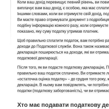
Коли ваш дохід перевищує певний рівень, ви повин
виплачує вам ваш дохід, є особою, яка має сплати
Іншими словами, коли ви отримуєте свій дохід, под
Ви маєте право отримувати документ з подробицям
подібну інформацію кожного разу, коли отримуєте д
показано, яку суму податку утримав платник.
Щоб правильно сплатити податок, вам потрібно раз
доходи до Податкової служби. Вона також називає
декларація поширюється на доходи, які ви отримал
податкової декларації.
Після того, як ви подасте податкову декларацію, П
правильно ваш податок сплачено. Ви отримаєте ли
«остаточна оцінка податку» – до грудня того року, 
декларація. В ньому вам повідомлять, чи потрібно
податки (податкову заборгованість), чи ви отрима
Хто має подавати податкову д