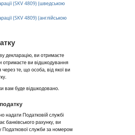
рації (SKV 4809) (шведською 
ації (SKV 4809) (англійською 
атку
ву декларацію, ви отримаєте 
чи отримаєте ви відшкодування 
ерез те, що особа, від якої ви 
ку.
ки вам буде відшкодовано.
 податку
о надати Податковій службі 
є банківського рахунку, ви 
 Податкової служби за номером 