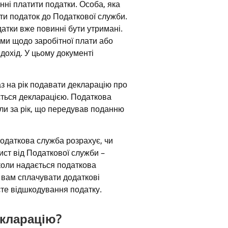
ні платити податки. Особа, яка 
ти податок до Податкової служби. 
атки вже повинні бути утримані. 
и щодо заробітної плати або 
охід. У цьому документі 
 на рік подавати декларацію про 
ться декларацією. Податкова 
и за рік, що передував поданню 
одаткова служба розрахує, чи 
ст від Податкової служби – 
коли надається податкова 
 вам сплачувати додаткові 
єте відшкодування податку.
екларацію?