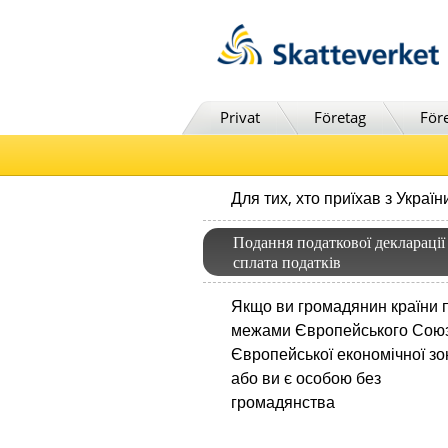
Till innehåll
Till navigationen
Till chattrobot
Privat
Företag
För
Для тих, хто приїхав з Україн
Подання податкової декларації
сплата податків
Якщо ви громадянин країни 
межами Європейського Сою
Європейської економічної зо
або ви є особою без
громадянства