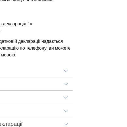
а декларація 1»
.
датковій декларації надається 
ларацію по телефону, ви можете 
 мовою.
кларації