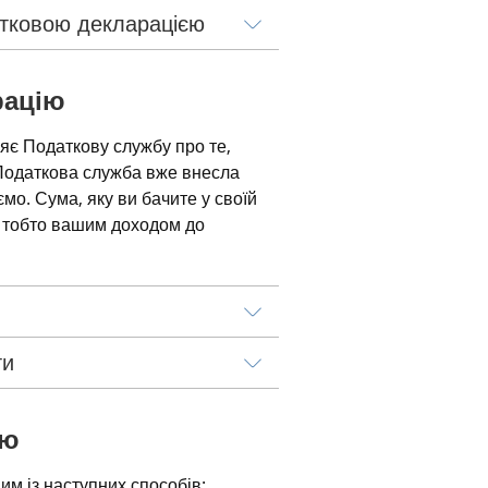
атковою декларацією
рацію
яє Податкову службу про те, 
Податкова служба вже внесла 
о. Сума, яку ви бачите у своїй 
 тобто вашим доходом до 
ти
ію
м із наступних способів: