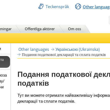
Teckenspråk
Other languag
Sök
eningar
Offentliga aktörer
Om oss
и
Other languages
Українською (Ukrainska)
Подання податкової декларації та сплата податків
 та
Подання податкової декла
поза
податків
зу/
ни
Тут ви можете отримати найважливішу інформац
декларації та сплати податків.