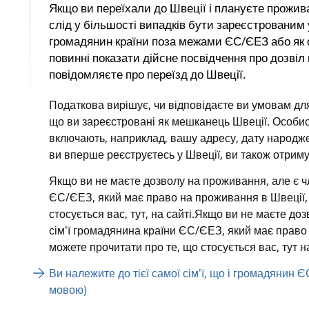
Якщо ви переїхали до Швеції і плануєте прожива
слід у більшості випадків бути зареєстрованим у
громадянин країни поза межами ЄС/ЄЕЗ або як о
повинні показати дійсне посвідчення про дозвіл 
повідомляєте про переїзд до Швеції.
Податкова вирішує, чи відповідаєте ви умовам для 
що ви зареєстровані як мешканець Швеції. Особисті
включають, наприклад, вашу адресу, дату народженн
ви вперше реєструєтесь у Швеції, ви також отрим
Якщо ви не маєте дозволу на проживання, але є чл
ЄС/ЄЕЗ, який має право на проживання в Швеції, 
стосується вас, тут, на сайті.Якщо ви не маєте до
сім'ї громадянина країни ЄС/ЄЕЗ, який має право 
можете прочитати про те, що стосується вас, тут на
Ви належите до тієї самої сім'ї, що і громадянин
мовою)