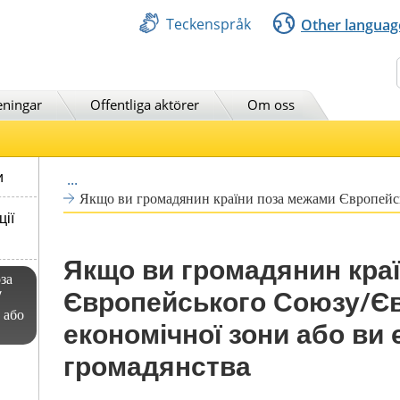
Teckenspråk
Other languag
Sök
eningar
Offentliga aktörer
Om oss
и
...
Якщо ви громадянин країни поза межами Європейсь
ії
Якщо ви громадянин краї
за
Європейського Союзу/Єв
/
 або
економічної зони або ви 
громадянства