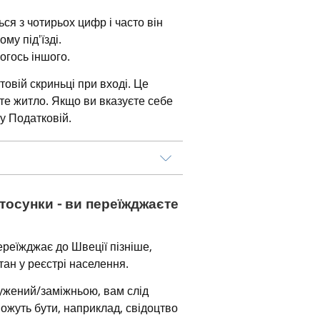
я з чотирьох цифр і часто він 
му під'їзді.
когось іншого.
вій скриньці при вході. Це 
е житло. Якщо ви вказуєте себе 
у Податковій.
тосунки - ви переїжджаєте 
реїжджає до Швеції пізніше, 
ан у реєстрі населення.
жений/заміжньою, вам слід 
ожуть бути, наприклад, свідоцтво 