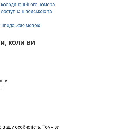
 координаційного номера 
 доступна шведською та 
я шведською мовою)
, коли ви 
ання
ії
 вашу особистість. Тому ви 