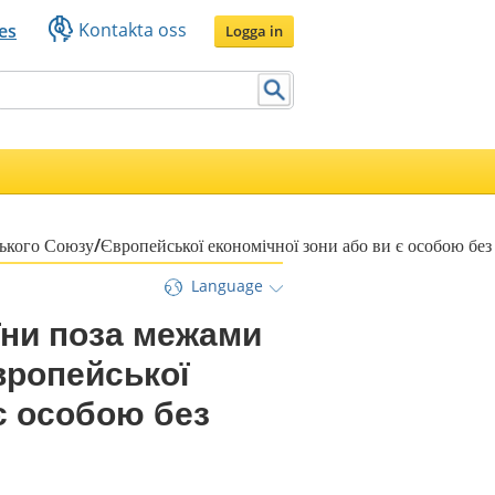
Kontakta oss
es
Logga in
кого Союзу/Європейської економічної зони або ви є особою без
Language
ни поза межами 
ропейської 
є особою без 