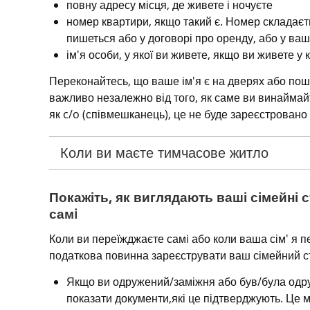
повну адресу місця, де живете і ночуєте
номер квартири, якщо такий є. Номер складаєтьс
пишеться або у договорі про оренду, або у вашо
ім'я особи, у якої ви живете, якщо ви живете у 
Переконайтесь, що ваше ім'я є на дверях або пошто
важливо незалежно від того, як саме ви винаймайт
як c/o (співмешканець), це не буде зареєстровано 
Коли ви маєте тимчасове житло
Покажіть, як виглядають ваші сімейні с
самi
Коли ви переїжджаєте самi або коли ваша сім' я пе
податкова повинна зареєструвати ваш сімейний ст
Якщо ви одружений/заміжня або був/була одру
показати документи,які це підтверджують. Це м