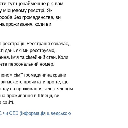
ти тут щонайменше рік, вам 
 місцевому реєстрі. Як 
соба без громадянства, ви 
на проживання, коли ви 
реєстрації. Реєстрація означає, 
 дані, які ми реєструємо, 
я, ім’я та сімейний стан. Коли 
уєте персональний номер.
еном сім'ї громадянина країни 
ви можете прочитати про те, що 
зволу на проживання, але є членом 
на проживання в Швеції, ви 
 сайті.
 ЄС чи ЄЕЗ (інформація шведською 