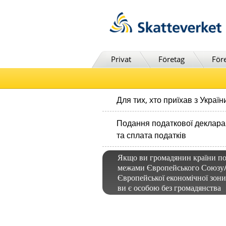
Till innehåll
Till navigationen
Till chattrobot
Privat
Företag
För
Для тих, хто приїхав з Україн
Подання податкової декларац
та сплата податків
Якщо ви громадянин країни по
межами Європейського Союзу
Європейської економічної зони
ви є особою без громадянства