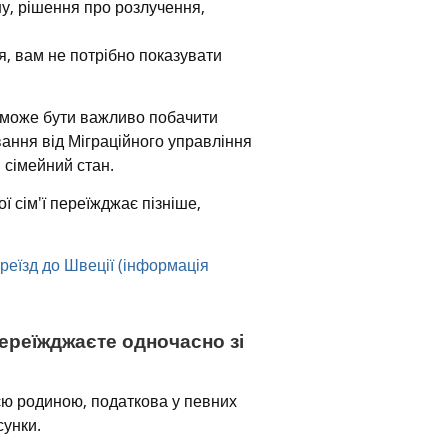
у, рішення про розлучення, 
, вам не потрібно показувати 
 може бути важливо побачити 
ння від Міграційного управління 
 сімейний стан.
 сім'ї переїжджає пізніше, 
реїзд до Швеції (інформація 
переїжджаєте одночасно зі 
єю родиною, податкова у певних 
сунки.