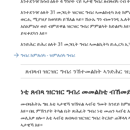
እንተደንጎየ ክሳብ ዕለት 4 ግንቦት ናይ ኣታዊ ግብሪ ጸብጻብካ ናብ
እንተደንጎየ ዕለት 31 መጋቢት ዝርዝር ግብሪ ኣመልከቲካ እቲ ክም
ወርሒ ሚያዝያ ክወሃበካ ይኽእል ኣዩ። ሽዑኡ ግን ብመንገዲ ኤለ
አስአምአስ፡ ወይ ብምድዋል ዝርዝር ግብሪ ምምልካት ከድልየካ እዩ
ይፍቀደካን እዩ።
እንድሕር ድሕሪ ዕለት 31 መጋቢት ግብሪ ኣመልኪትካ ድሒርካ ኢኻ
ግብሪ ክምለሰካ - ዝምለሰካ ግብሪ
ጸብጻብ ዝርዝር ግብሪ ንኸተመልክት ኣንድሕር ዝያ
ነቲ ጸብጻ ዝርዝር ግብሪ መመልከቲ ብኸመ
መብዛሕትኡ ግዜ እቲ ኣታዊኻ ዝኸፍል ኣብ’ቲ ዓመት ክንደይ ከምዘ
እዩ። በዚ ምኽንያት ትካል ቤት ጽሕፈት ግብሪ ነቲ መጠን ኣብ’ቲ እ
መሊእዎ ዘሎ። እቲ ኣብ’ቲ ጸብጻብ ዝርዝር ግብሪ ትርእዮ ጠቕላላ 
ኣታዊኻ እዩ።