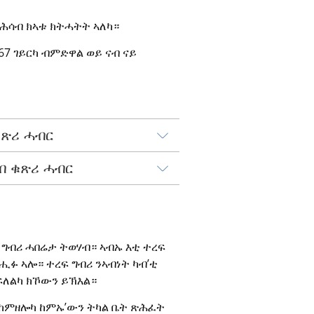
 ሕሳብ ክኣቱ ክትሓትት ኣለካ።
67 ገይርካ ብምድዋል ወይ ናብ ናይ 
ቁጽሪ ሓብር
ሳብ ቁጽሪ ሓብር
ግብሪ ሓበሬታ ትወሃብ። ኣብኡ እቲ ተረፍ 
ፉ ኣሎ። ተረፍ ግብሪ ንኣብነት ካብ’ቲ 
ፍለልካ ክኾውን ይኽእል።
 ከምዘሎካ ከምኡ’ውን ትካል ቤት ጽሕፈት 