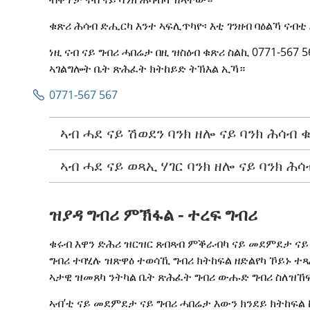
ቁጽሪ ሕሳብ ድሒርካ እንተ ኣፍሊጥካዮ፡ እቲ ገንዘብ ባዕልኻ ናብቲ
ነዚ ናብ ናይ ግብሪ ሓበሬታ በዚ ዝስዕብ ቁጽሪ ስልኪ 0771-567 5
ኣገልግሎት ቤት ጽሕፈት ክትከይድ ትኽእል ኢኻ።
0771-567 567
ኣብ ሓደ ናይ ሽወደን ባንክ ዘሎ ናይ ባንክ ሕሳብ 
ኣብ ሓደ ናይ ወጻኢ ሃገር ባንክ ዘሎ ናይ ባንክ ሕ
ዝያዳ ግብሪ ምኽፋል - ተረፍ ግብሪ
ቁሩብ እዋን ድሕሪ ዝርዝር ጸብጻብ ምቕራብካ ናይ መደምደታ ናይ 
ግብሪ ተባሂሉ ዝጽዋዕ ተወሳኺ ግብሪ ክትከፍል ዘድልየካ ኾይኑ ተጻሒ
ኣታዊ ዝመጸካ ንትካል ቤት ጽሕፈት ግብሪ ውሑድ ግብሪ ስለዝኸ
ኣብ’ቲ ናይ መደምደታ ናይ ግብሪ ሓበሬታ እውን ክንደይ ክትከፍል