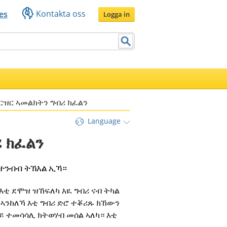
Kontakta oss
es
Logga in
ርዝር ኣመልክትን ግብሪ ክፈልን
Language
 ክፈልን
ከተንብብ ትኽእል ኢኻ።
እቲ ደሞዝ ዝኸፍለካ እዪ ግብሪ ናብ ትካል 
ኣንከለኻ እቲ ግብሪ ድሮ ተቖሪጹ ክኸውን 
ይ ተመሳሳሊ ክትወሃብ መሰል ኣለካ። እቲ 