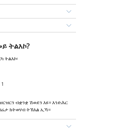
ይ ትልእኮ?
ካ ትልእኮ፡
 1
ርዝርን ብቋንቋ ሽወደን እዩ። እንድሕር 
በሬታ ክትወሃብ ትኽእል ኢኻ።