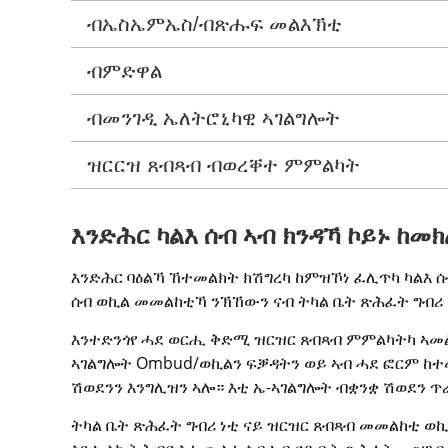
ብኤስኤምኤስ/ብጽሑፍ መልእኽቲ
ብምድዋል
ብመንገዲ ኤለትሮኒካዊ ኣገልግሎት
ዝርርዝ ጸብጻብ ብወረቐተ ምምልካት
እንድሕር ካልእ ሰብ ኣብ ክንዳኻ ኮይኑ ከመ
እንድሕር ባዕልኻ ኸተመልክት ክሽግረካ ከምዝኾነ ፈሊጥካ ካልእ ሰ
ሰብ ወኪል መመልከቲኻ ንኽኸውን ናብ ትካል ቤት ጽሕፈት ግብሪ
እንተድንጎየ ሓደ ወርሒ ቅድሚ ዝርዝር ጸብጻብ ምምልካትካ ኣመል
ኣገልግሎት Ombud/ወኪልን ፍቓዳትን ወይ ኣብ ሓደ ፎርም ከተ
ሽወደንን እንግሊዝን ኣሎ። እቲ ኤ-ኣገልግሎት ብቋንቋ ሽወደን ጥራ
ትካል ቤት ጽሕፈት ግብሪ ነቲ ናይ ዝርዝር ጸብጻብ መመልከቲ ወኪ