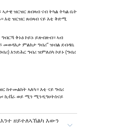
 ኣታዊ ዝርዝር ጸብጻብ ናብ ትካል ትካል ቤት 
 እቲ ዝርዝር ጸብጻብ ናይ እቲ ቅድሚ 
ግብርኻ ቅኑዕ ኮይኑ ይጽብጽብ። ኣብ 
ይ መወዳእታ ምልክታ ግብሪ’’ ዝብል ደብዳቤ 
ግብሪ) እንድሕር ግብሪ ዝምለሰካ ኮይኑ (ግብሪ 
ር ከተመልክት ኣለካ። እቲ ናይ ግብሪ 
ሎ፡ ኪቭራ ወይ ሚን ሚንዲግሀትስናይ 
 እንተ ዘይተለኣኸልካ እውን 