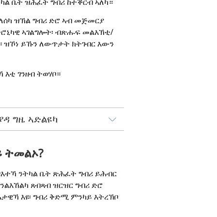
 ትካል ቤት ዝሕፈት ግብሪ ከተቕርብ ኣለካ።
ለሰካ ዝኽል ግብሪ ድሮ ኣብ መጅመርያ 
ትሮኒካዊ ኣገልግሎት፡ ብጽሑፍ መልእኽቲ/
። ዝኾነ ይኹን ለውጥታት ክትገብር እውን 
 እቲ ገንዘብ ትወሃቦ።
ዳ ግዜ ኣድልዩካ
ይ ትመልኦ?
እተኻ ንትካል ቤት ጽሕፈት ግብሪ ይሕብር 
ንልእኸልካ ጸብጻብ ዝርዝር ግብሪ ድሮ 
ኣታዊኻ እዩ፡ ግብሪ ቅድሚ ምንካይ እትረኽቦ 