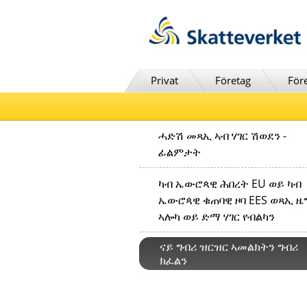
Till innehåll
Till navigationen
Till chattrobot
Privat
Företag
För
ሓድሽ መጻኢ ኣብ ሃገር ሽወደን -
ፊልምታት
ካብ ኤውሮጳዊ ሕበረት EU ወይ ካብ
ኤውሮጳዊ ቁጠባዊ ዞባ EES ወጻኢ ዜ
ኣሎካ ወይ ድማ ሃገር የብልካን
ናይ ግብሪ ዝርዝር ኣመልክትን ግብሪ
ክፈልን