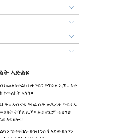
ክልት ኣድልዩ
ብ ከመልክተልካ ክትገብር ትኽእል ኢኻ። እቲ 
 ከተመልክት ኣለካ።
ክት። ኣብ ናይ ትካል ቤት ጽሕፈት ግብሪ ኤ-
መልክት ትኽል ኢኻ። እቲ ፎርም ብቋንቋ 
ይ እዩ ዘሎ።
ልካ ምስተቐበሎ ክሳብ ንስኻ ኣይውክለንን 