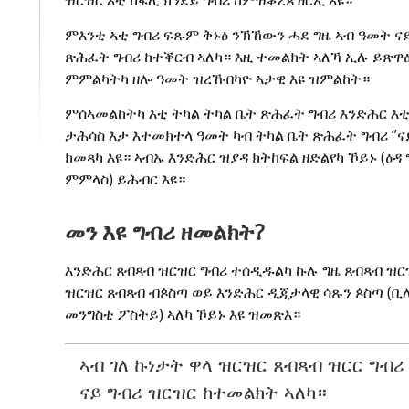
ምእንቲ ኣቲ ግብሪ ፍጹም ቅኑዕ ንኽኸውን ሓደ ግዜ ኣብ ዓመት ናይ
ጽሕፈት ግብሪ ከተቕርብ ኣለካ። እዚ ተመልክት ኣለኻ ኢሉ ይጽዋዕ።
ምምልካትካ ዘሎ ዓመት ዝረኸብካዮ ኣታዊ እዩ ዝምልከት።
ምሰኣመልከትካ እቲ ትካል ትካል ቤት ጽሕፈት ግብሪ እንድሕር እቲ 
ታሕሳስ እታ እተመክተላ ዓመት ካብ ትካል ቤት ጽሕፈት ግብሪ ‘’ና
ክመጻካ እዩ። ኣብኡ እንድሕር ዝያዳ ክትከፍል ዘድልየካ ኾይኑ (ዕዳ 
ምምላስ) ይሕብር እዩ።
መን እዩ ግብሪ ዘመልክት?
እንድሕር ጸብጻብ ዝርዝር ግብሪ ተሰዲዱልካ ኩሉ ግዜ ጸብጻብ ዝርዝ
ዝርዝር ጸብጻብ ብጶስጣ ወይ እንድሕር ዲጂታላዊ ሳጹን ጶስጣ (ቢ
መንግስቲ ፖስትይ) ኣለካ ኾይኑ እዩ ዝመጽእ።
ኣብ ገለ ኩነታት ዋላ ዝርዝር ጸብጻብ ዝርር ግብሪ
ናይ ግብሪ ዝርዝር ከተመልክት ኣለካ።