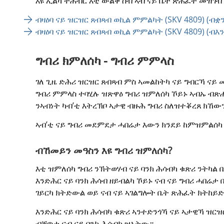
እዩ ኢልካ ትሕብር እቲ ውልቀ ሰብ ኣብ ናይ ቤት ጽሕፈት መዝገብ 
ብዛዕባ ናይ ዝርዝር ጸብጻብ ወኪል ምምልካት (SKV 4809) (ብቋ
ብዛዕባ ናይ ዝርዝር ጸብጻብ ወኪል ምምልካት (SKV 4809) (ብእ
ግብሪ ክምለሰካ - ግብሪ ምምላስ 
ገለ ጊዜ ድሕሪ ዝርዝር ጸብጻብ ምስ ኣመልከትካ ናይ ግብርኻ ናይ
ግብሪ ምምላስ ተባሂሉ ዝጽዋዕ ግብሪ ዝምለሰካ ኾይኑ ኣብኡ ብጽ
ንኣብነት ካብ’ቲ እትረኽቦ ኣታዊ ብዙሕ ግብሪ ስለዝተቖረጸ ክኸው
ኣብ’ቲ ናይ ግብሪ መደምደታ ሓበሬታ እውን ክንደይ ከምዝምልሰካ
ብኸመይን መዓስን እዩ ግብሪ ዝምለሰካ?
እቲ ዝምለሰካ ግብሪ ንኽትወሃብ ናይ ባንክ ሕሳብካ ቁጽሪ ንትካል 
እንድሕር ናይ ባንክ ሕሳብ ዘይብልካ ኾይኑ ናብ ናይ ግብሪ ሓበሬታ በዚ
ገይርካ ክትድውል ወይ ናብ ናይ ኣገልግሎት ቤት ጽሕፈት ክትከይድ
እንድሕር ናይ ባንክ ሕሳብካ ቁጽሪ ኣንተድንጎኻ ናይ ኣታዊኻ ዝርዝር
ብቐጥታ ናብ ናይ ባንክ ሕሳብካ ዝኣትው።