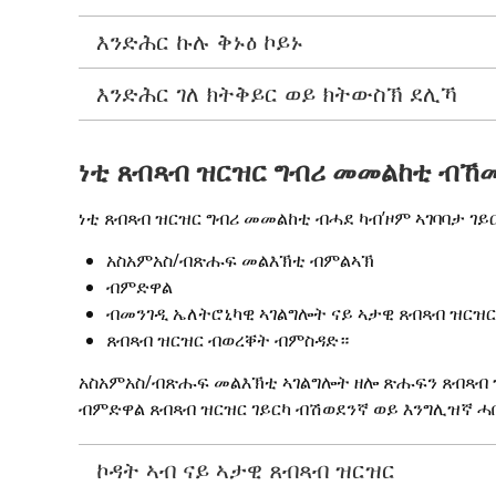
እንድሕር ኩሉ ቅኑዕ ኮይኑ
እንድሕር ገለ ክትቅይር ወይ ክትውስኽ ደሊኻ
ነቲ ጸብጻብ ዝርዝር ግብሪ መመልከቲ ብኸመ
ነቲ ጸብጻብ ዝርዝር ግብሪ መመልከቲ ብሓደ ካብ’ዞም ኣገባባታ ገይር
አስአምአስ/ብጽሑፍ መልእኽቲ 
ብምልኣኽ
ብምድዋል
ብመንገዲ ኤለትሮኒካዊ ኣገልግሎት ናይ ኣታዊ ጸብጻብ ዝርዝር
ጸብጻብ ዝርዝር ብወረቐት ብምስዳድ።
አስአምአስ/ብጽሑፍ መልእኽቲ ኣገልግሎት ዘሎ ጽሑፍን ጸብጻብ ዝ
ብምድዋል ጸብጻብ ዝርዝር ገይርካ ብሽወደንኛ ወይ እንግሊዝኛ ሓ
ኮዳት ኣብ ናይ ኣታዊ ጸብጻብ ዝርዝር