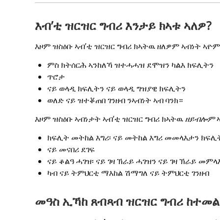
እብ’ቲ ዝርዝር ግብሪ እንታይ ክኣቱ ኣለዎ?
እዞም ዝስዕቡ ኣብ’ቲ ዝርዝር ግብሪ ክኣትዉ ዘለዎም ኣብነት ኣዮም
ምስ ክትሰርሕ ኣንከለኻ ዝተሓሓዝ ደሞዝን ካልእ ክፍሊትን
ጥሮታ
ናይ ወላዲ ክፍሊትን ናይ ወላዲ ግዝያዊ ክፍሊትን
ወለድ ናይ ዝተቖጠበ ገንዘብ ንኣብነት ኣብ ባንክ።
እዞም ዝስዕቡ ኣብነታት ኣብ’ቲ ዝርዝር ግብሪ ክኣትዉ 
ዘይብሎም
 
ክፍሊት መትከል እግሪ፡ ናይ መትከል እግሪ መመላእታን ክፍሊት
ናይ መናበሪ ደገፍ
ናይ ቆልዓ ሓገዝ፡ ናይ ገዛ ኽራይ ሓገዝን ናይ ገዛ ኽራይ መምላ
ካብ ናይ ትምህርቲ ማእከል ሽማግለ ናይ ትምህርቲ ገንዘብ
መዓስ ኢኻከ ጸብጻብ ዝርዝር ግብሪ ከተመል