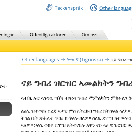
Teckenspråk
Other languag
Sök
eningar
Offentliga aktörer
Om oss
Other languages
ትግርኛ (Tigrinska)
ናይ ግብሪ ዝ
ናይ ግብሪ ዝርዝር ኣመልክትን ግብሪ
ግነት
ኣብ’ዚ እቲ ኣገዳሲ ዝኾነ ብዛዕባ ግብሪ ምምልካትን ምክፋልን 
ልዕሊ ዝተወሰነ ደረጃ ኣታዊ ምስ እትረክብ ግብሪ ክትከፍል ኣለካ። 
ትካል ቤት ጽሕፈት ግብሪ ክኸፍሎ ዘለዎ። ስለዚ ደሞዝ ክተውሃብ 
ኣለዎ። ነፍሲ ወከፍ ደሞዝ እትወሃበሉ እዋን ናይ ኣታዊ ዝርዝር ወ
ዝርዝር እቲ ከፋሊ ክንደይ ግብሪ ከምዝቖረጸ ዘርኢ እዩ።