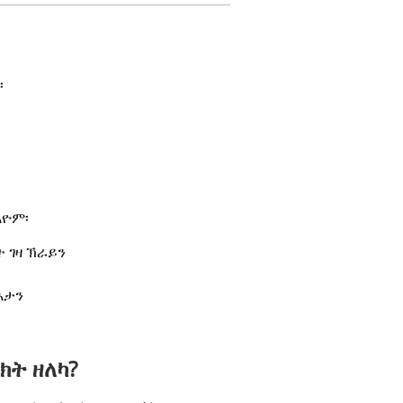
፡
ኣዮም፡
 ገዛ ኽራይን
እታን
ክት ዘለካ?