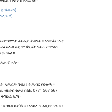
ወኪልካ ኮይኑ ክቕጽል እዩ።
ንቋ ሽወደን)
ንግሊዝኛ)
 መደምደምታ ሓበሬታ ትወሃብ። እንድሕር ኣቲ 
ሑፍ ኣሎ። እቲ ምኽናይት ግብሪ ምምላስ 
ን ይኽእል።
 ጽሑፍ ኣሎ። 
ቤት ጽሕፈት ግብሪ ክትሕብር የድልየካ። 
 ዝስዕብ ቁጽሪ ስልኪ 0771 567 567 
 ትኽእል ኢኻ።
 ጸብጻብ ከተቕርብ እንከለኻ ሓቢርካ ገንዘብ 