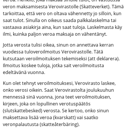
veron maksamisesta Verovirastolle (Skatteverket). Tämä 
tarkoittaa, että vero on oltava vähennetty jo silloin, kun 
saat tulot. Sinulla on oikeus saada palkkalaskelma tai 
vastaava asiakirja aina, kun saat tuloja. Laskelmasta käy 
ilmi, kuinka paljon veroa maksaja on vähentänyt.
Jotta verosta tulisi oikea, sinun on annettava kerran 
vuodessa tuloveroilmoitus Verovirastolle. Tätä 
kutsutaan veroilmoituksen tekemiseksi (att deklarera). 
Ilmoitus koskee tuloja, jotka sait veroilmoitusta 
edeltävänä vuonna.
Kun olet tehnyt veroilmoituksesi, Verovirasto laskee, 
onko verosi oikein. Saat Verovirastolta joulukuuhun 
mennessä sinä vuonna, jona teet veroilmoituksen, 
kirjeen, joka on lopullinen verotuspäätös 
(slutskattebesked) verosta. Se kertoo, onko sinun 
maksettava lisää veroa (kvarskatt) vai saatko 
veronpalautusta (skatteåterbäring).