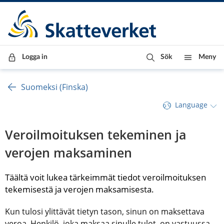
Till innehåll
Till navigationen
Till chattrobot
Logga in
Sök
Meny
Suomeksi (Finska)
Language
Veroilmoituksen tekeminen ja 
verojen maksaminen
Täältä voit lukea tärkeimmät tiedot veroilmoituksen 
tekemisestä ja verojen maksamisesta.
Kun tulosi ylittävät tietyn tason, sinun on maksettava 
veroa. Henkilö, joka maksaa sinulle tulot, on vastuussa 