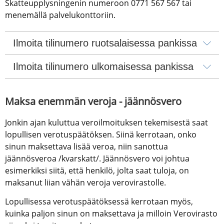
Skatteupplysningenin numeroon 0771 567 567 tai 
menemällä palvelukonttoriin.
Ilmoita tilinumero ruotsalaisessa pankissa
Ilmoita tilinumero ulkomaisessa pankissa
Maksa enemmän veroja - jäännösvero
Jonkin ajan kuluttua veroilmoituksen tekemisestä saat 
lopullisen verotuspäätöksen. Siinä kerrotaan, onko 
sinun maksettava lisää veroa, niin sanottua 
jäännösveroa /kvarskatt/. Jäännösvero voi johtua 
esimerkiksi siitä, että henkilö, jolta saat tuloja, on 
maksanut liian vähän veroja verovirastolle.
Lopullisessa verotuspäätöksessä kerrotaan myös, 
kuinka paljon sinun on maksettava ja milloin Verovirasto 