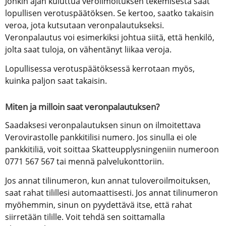
Jonkin ajan kuluttua veroilmoituksen tekemisestä saat 
lopullisen verotuspäätöksen. Se kertoo, saatko takaisin 
veroa, jota kutsutaan veronpalautukseksi. 
Veronpalautus voi esimerkiksi johtua siitä, että henkilö, 
jolta saat tuloja, on vähentänyt liikaa veroja.
Lopullisessa verotuspäätöksessä kerrotaan myös, 
kuinka paljon saat takaisin.
Miten ja milloin saat veronpalautuksen?
Saadaksesi veronpalautuksen sinun on ilmoitettava 
Verovirastolle pankkitilisi numero. Jos sinulla ei ole 
pankkitiliä, voit soittaa Skatteupplysningeniin numeroon 
0771 567 567 tai mennä palvelukonttoriin.
Jos annat tilinumeron, kun annat tuloveroilmoituksen, 
saat rahat tilillesi automaattisesti. Jos annat tilinumeron 
myöhemmin, sinun on pyydettävä itse, että rahat 
siirretään tilille. Voit tehdä sen soittamalla 