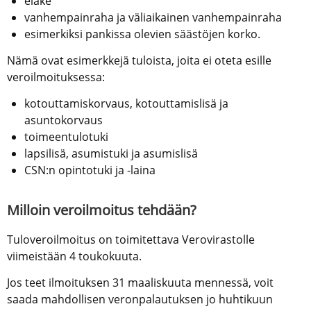
eläke
vanhempainraha ja väliaikainen vanhempainraha
esimerkiksi pankissa olevien säästöjen korko.
Nämä ovat esimerkkejä tuloista, joita ei oteta esille 
veroilmoituksessa:
kotouttamiskorvaus, kotouttamislisä ja 
asuntokorvaus
toimeentulotuki
lapsilisä, asumistuki ja asumislisä
CSN:n opintotuki ja -laina
Milloin veroilmoitus tehdään?
Tuloveroilmoitus on toimitettava Verovirastolle 
viimeistään 4 toukokuuta.
Jos teet ilmoituksen 31 maaliskuuta mennessä, voit 
saada mahdollisen veronpalautuksen jo huhtikuun 