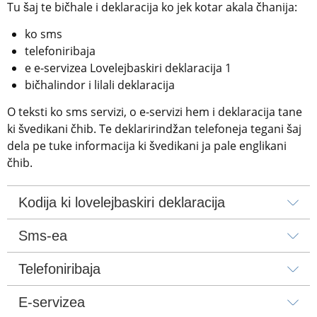
Tu šaj te bičhale i deklaracija ko jek kotar akala čhanija:
ko sms
telefoniribaja
e e-servizea Lovelejbaskiri deklaracija 1
bičhalindor i lilali deklaracija
O teksti ko sms servizi, o e-servizi hem i deklaracija tane 
ki švedikani čhib. Te deklaririndžan telefoneja tegani šaj 
dela pe tuke informacija ki švedikani ja pale englikani 
čhib.
Kodija ki lovelejbaskiri deklaracija
Sms-ea
Telefoniribaja
E-servizea