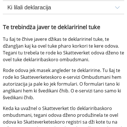
Ki lilali deklaracija
Te trebindža javer te deklaririnel tuke
Tu šaj te čhive javere džikas te deklaririnel tuke, te 
džangljan kaj ka ovel tuke pharo korkori te kere odova. 
Tegani tu trebela te rode ko Skatteverket odova dženo te 
ovel tuke deklariribaskoro ombudsmani.
Rode odova jek masek angleder te deklaririne. Tu šaj te 
rode ko Skatteverketeskoro e-servizi Ombudsmani hem 
autorizacija ja pale ko jek formulari. O formulari tano ki 
anglikani hem ki švedikani čhib. O e-servizi tano samo ki 
švedikani čhib.
Keda ka uvažnel o Skatteverket tlo deklariribaskoro 
ombudsmani, tegani odova dženo produžinela te ovel 
odova ko Skatteverketeskoro registri sa dži kote tu na 