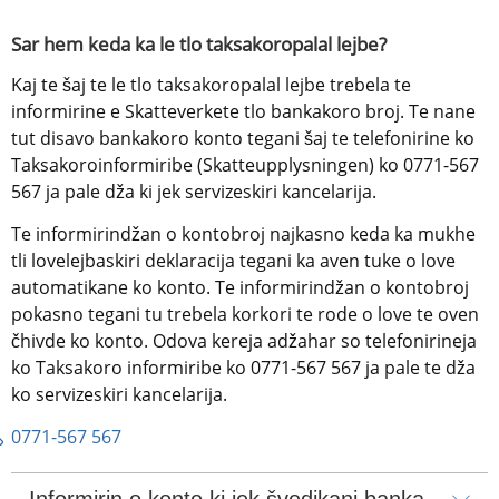
Sar hem keda ka le tlo taksakoropalal lejbe?
Kaj te šaj te le tlo taksakoropalal lejbe trebela te 
informirine e Skatteverkete tlo bankakoro broj. Te nane 
tut disavo bankakoro konto tegani šaj te telefonirine ko 
Taksakoroinformiribe (Skatteupplysningen) ko 0771-567 
567 ja pale dža ki jek servizeskiri kancelarija.
Te informirindžan o kontobroj najkasno keda ka mukhe 
tli lovelejbaskiri deklaracija tegani ka aven tuke o love 
automatikane ko konto. Te informirindžan o kontobroj 
pokasno tegani tu trebela korkori te rode o love te oven 
čhivde ko konto. Odova kereja adžahar so telefonirineja 
ko Taksakoro informiribe ko 0771-567 567 ja pale te dža 
ko servizeskiri kancelarija.
0771-567 567
Informirin o konto ki jek švedikani banka