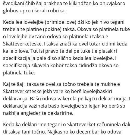
švedikani čhib šaj arakhea te klikindžan ko phuvjakoro 
globus upro i šerali rubrika.
Keda lea lovelejbe (primibe love) dži ko jek nivo tegani 
trebela te platine (pokine) taksa. Okova so platinela tuke 
o lovelejbe ov tano odova so platinela i taksa e 
Skatteverketeske. I taksa znači ka ovel tutar cidimi keda 
ka le o love. Tut isi pravo te del pe tuke tle platakiri 
specifikacija ja pale diso slično keda lea lovelejbe. I 
specifikacija sikavela kobor taksa cidindža okova so 
platinela tuke.
Kaj te šaj i taksa te ovel sa točno trebela te mukhe e 
Skatteverketeske jekh vare ko berš lovelejbaskiri 
deklaracija. Bašo odova vakerela pe kaj tu deklaririneja. I 
deklaracija važinela bašo lovelejbe so leljan ko berš so 
nakhlja angleder te deklaririne.
Keda ka deklaririne tegani o Skatteverket računinela dali 
tli taksa tani točno. Najkasno ko decembar ko odova 