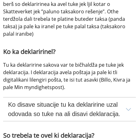
berš so deklaririnea ka avel tuke jek ljil kotar o 
Skatteverket jek ”paluno taksakoro rešenje”. Othe 
terdžola dali trebela te platine buteder taksa (panda 
taksa) ja pale ka iranel pe tuke palal taksa (taksakoro 
palal iranibe)
Ko ka deklaririnel?
Tu ka deklaririne sakova var te bičhaldža pe tuke jek 
deklaracija. I deklaracija avela poštaja ja pale ki tli 
digitalikani lilengiri pošta, te isi tut asavki (Billo, Kivra ja 
pale Min myndighetspost).
Ko disave situacije tu ka deklaririne uzal 
odovada so tuke na ali disavi deklaracija.
So trebela te ovel ki deklaracija?