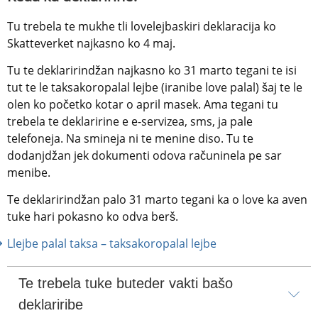
Tu trebela te mukhe tli lovelejbaskiri deklaracija ko 
Skatteverket najkasno ko 4 maj.
Tu te deklaririndžan najkasno ko 31 marto tegani te isi 
tut te le taksakoropalal lejbe (iranibe love palal) šaj te le 
olen ko početko kotar o april masek. Ama tegani tu 
trebela te deklaririne e e-servizea, sms, ja pale 
telefoneja. Na smineja ni te menine diso. Tu te 
dodanjdžan jek dokumenti odova računinela pe sar 
menibe.
Te deklaririndžan palo 31 marto tegani ka o love ka aven 
tuke hari pokasno ko odva berš.
Llejbe palal taksa – taksakoropalal lejbe
Te trebela tuke buteder vakti bašo 
deklariribe