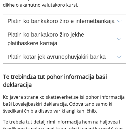
dikhe o akanutno valutakoro kursi.
Platin ko bankakoro žiro e internetbankaja
Platin ko bankakoro žiro jekhe 
platibaskere kartaja
Platin kotar jek avrunephuvjakiri banka
Te trebindža tut pohor informacija baši 
deklaracija
Ko javera strane ko skatteverket.se isi pohor informacija 
baši Lovelejbaskiri deklaracija. Odova tano samo ki 
švedikani čhib a disavo var ki anglikani čhib.
Te trebela tut detaljirimi informacija hem na haljovea i 
švedikano ja pale o anglikano teksti tegani ka ovel šukar 