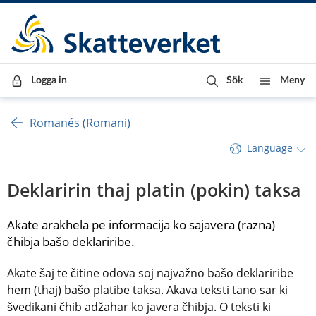
Till innehåll
Till navigationen
Till chattrobot
Logga in
Sök
Meny
Romanés (Romani)
Language
Deklaririn thaj platin (pokin) taksa
Akate arakhela pe informacija ko sajavera (razna) 
čhibja bašo deklariribe.
Akate šaj te čitine odova soj najvažno bašo deklariribe 
hem (thaj) bašo platibe taksa. Akava teksti tano sar ki 
švedikani čhib adžahar ko javera čhibja. O teksti ki 