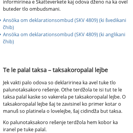
informirinea e Skatteverkete kaj odova dženo na ka ovel 
buteder tlo ombudsmani.
Ansöka om deklarationsombud (SKV 4809) (ki švedikani 
čhib) 
Ansöka om deklarationsombud (SKV 4809) (ki anglikani 
čhib)
Te le palal taksa – taksakoropalal lejbe
Jek vakti palo odova so deklaririnea ka avel tuke tlo 
palunotaksakoro rešenje. Othe terdžola te isi tut te le 
taksa palal kaske so vakerela pe taksakoropalal lejbe. O 
taksakoropalal lejbe šaj te zavisinel ko primer kotar o 
manuš so platinela o lovelejbe, šaj cidindža but taksa.
Ko palunotaksakoro rešenje terdžola hem kobor ka 
iranel pe tuke palal.