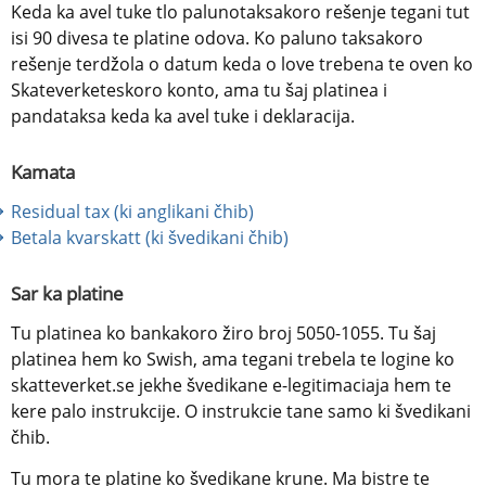
Keda ka avel tuke tlo palunotaksakoro rešenje tegani tut 
isi 90 divesa te platine odova. Ko paluno taksakoro 
rešenje terdžola o datum keda o love trebena te oven ko 
Skateverketeskoro konto, ama tu šaj platinea i 
pandataksa keda ka avel tuke i deklaracija.
Kamata
Residual tax (ki anglikani čhib) 
Betala kvarskatt (ki švedikani čhib)
Sar ka platine
Tu platinea ko bankakoro žiro broj 5050-1055. Tu šaj 
platinea hem ko Swish, ama tegani trebela te logine ko 
skatteverket.se jekhe švedikane e-legitimaciaja hem te 
kere palo instrukcije. O instrukcie tane samo ki švedikani 
čhib.
Tu mora te platine ko švedikane krune. Ma bistre te 