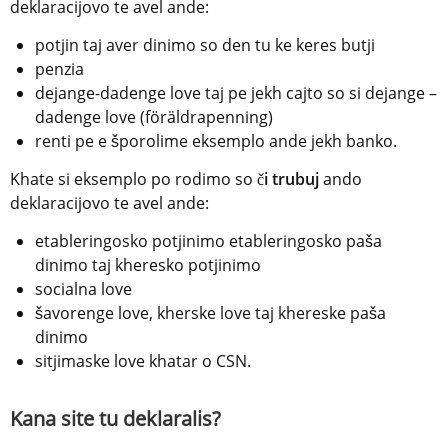
deklaracijovo te avel ande:
potjin taj aver dinimo so den tu ke keres butji
penzia
dejange-dadenge love taj pe jekh cajto so si dejange – 
dadenge love (föräldrapenning)
renti pe e šporolime eksemplo ande jekh banko.
Khate si eksemplo po rodimo so
 či trubuj 
ando 
deklaracijovo te avel ande:
etableringosko potjinimo etableringosko paša 
dinimo taj kheresko potjinimo
socialna love
šavorenge love, kherske love taj khereske paša 
dinimo
sitjimaske love khatar o CSN.
Kana site tu deklaralis?