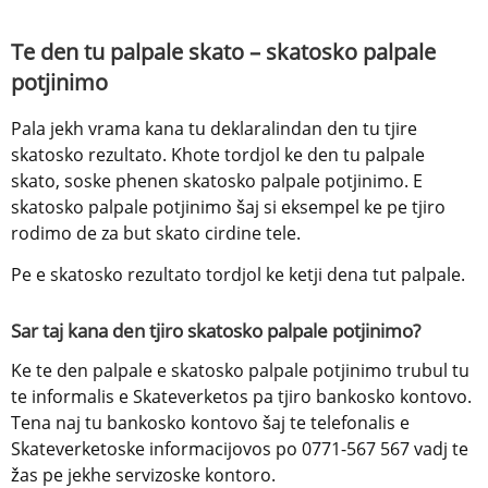
Te den tu palpale skato – skatosko palpale 
potjinimo
Pala jekh vrama kana tu deklaralindan den tu tjire 
skatosko rezultato. Khote tordjol ke den tu palpale 
skato, soske phenen skatosko palpale potjinimo. E 
skatosko palpale potjinimo šaj si eksempel ke pe tjiro 
rodimo de za but skato cirdine tele.
Pe e skatosko rezultato tordjol ke ketji dena tut palpale.
Sar taj kana den tjiro skatosko palpale potjinimo?
Ke te den palpale e skatosko palpale potjinimo trubul tu 
te informalis e Skateverketos pa tjiro bankosko kontovo. 
Tena naj tu bankosko kontovo šaj te telefonalis e 
Skateverketoske informacijovos po 0771-567 567 vadj te 
žas pe jekhe servizoske kontoro.