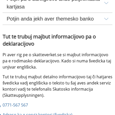
kartjasa
Potjin anda jekh aver themesko banko
Tut te trubuj majbut informacijovo pa o 
deklaracijovo
Pi aver rig pe o skatteverket.se si majbut informacijovo 
pa e rodimasko deklaracijovo. Kado si numa švedicka taj 
unjivar englišicka.
Tut te trubuj majbut detalno informacijovo taj či hatjares 
švedicka vadj englišicka o teksto tu šaj aves andek serviz 
kontori vadj te telefonalis Skatosko informacija 
(Skatteupplysningen).
0771-567 567
Adreso ka e serviz kontori (švedicka)