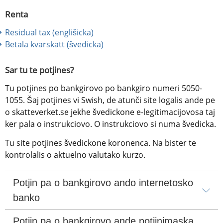
Renta
Residual tax (englišicka) 
Betala kvarskatt (švedicka)
Sar tu te potjines?
Tu potjines po bankgirovo po bankgiro numeri 5050-
1055. Šaj potjines vi Swish, de atunči site logalis ande pe 
o skatteverket.se jekhe švedickone e-legitimacijovosa taj 
ker pala o instrukciovo. O instrukciovo si numa švedicka.
Tu site potjines švedickone koronenca. Na bister te 
kontrolalis o aktuelno valutako kurzo.
Potjin pa o bankgirovo ando internetosko 
banko
Potjin pa o bankgirovo ande potjinimaska 