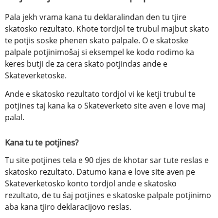
Pala jekh vrama kana tu deklaralindan den tu tjire 
skatosko rezultato. Khote tordjol te trubul majbut skato 
te potjis soske phenen skato palpale. O e skatoske 
palpale potjinimošaj si eksempel ke kodo rodimo ka 
keres butji de za cera skato potjindas ande e 
Skateverketoske.
Ande e skatosko rezultato tordjol vi ke ketji trubul te 
potjines taj kana ka o Skateverketo site aven e love maj 
palal.
Kana tu te potjines?
Tu site potjines tela e 90 djes de khotar sar tute reslas e 
skatosko rezultato. Datumo kana e love site aven pe 
Skateverketosko konto tordjol ande e skatosko 
rezultato, de tu šaj potjines e skatoske palpale potjinimo 
aba kana tjiro deklaracijovo reslas.