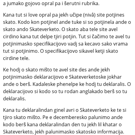
a jumako gojovo opral pa i šerutni rubrika.
Kana tut si love opral pa jekh učipe (nivå) site potjines 
skato. Kodo kon potjinel ande tuke si so potjinela ande o 
skato ando Skateverketo. O skato aba tele site avel 
cirdino kana tut delpe tjiri potjin. Tut si čačimo te avel tu 
potjinimasko specifikacijovo vadj sa kecavo sako vrama 
tut si potjinimo. O specifikacijovo sikavel ketji skato 
cirdine tele.
Ke hodj o skato mišto te avel site des ande jekh 
potjinimasko deklaracijovo e Skateverketoske jokhar 
ande o berš. Kadaleske phenelpe ke hodj tu deklaralis. O 
deklaracijovo si kodo so tu rodan anglakado berš so tu 
deklaralis.
Kana tu deklaralindan ginel avri o Skateverketo ke te si 
tjiro skato mišto. Pe e decemberesko palunimo ande 
kodo berš kana deklaralindan den tu jekh lil khatar o 
Skateverketo, jekh palunimasko skatosko informacija. 