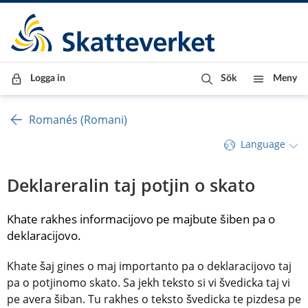
Till innehåll
Till navigationen
Till chattrobot
Logga in
Sök
Meny
Romanés (Romani)
Language
Deklareralin taj potjin o skato
Khate rakhes informacijovo pe majbute šiben pa o 
deklaracijovo.
Khate šaj gines o maj importanto pa o deklaracijovo taj 
pa o potjinomo skato. Sa jekh teksto si vi švedicka taj vi 
pe avera šiban. Tu rakhes o teksto švedicka te pizdesa pe 