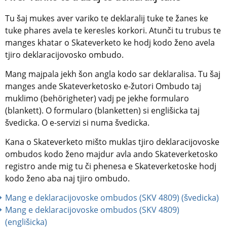
Tu šaj mukes aver variko te deklaralij tuke te žanes ke 
tuke phares avela te keresles korkori. Atunči tu trubus te 
manges khatar o Skateverketo ke hodj kodo ženo avela 
tjiro deklaracijovosko ombudo.
Mang majpala jekh šon angla kodo sar deklaralisa. Tu šaj 
manges ande Skateverketosko e-žutori Ombudo taj 
muklimo (behörigheter) vadj pe jekhe formularo 
(blankett). O formularo (blanketten) si englišicka taj 
švedicka. O e-servizi si numa švedicka.
Kana o Skateverketo mišto muklas tjiro deklaracijovoske 
ombudos kodo ženo majdur avla ando Skateverketosko 
registro ande mig tu či phenesa e Skateverketoske hodj 
kodo ženo aba naj tjiro ombudo.
Mang e deklaracijovoske ombudos (SKV 4809) (švedicka)
Mang e deklaracijovoske ombudos (SKV 4809) 
(englišicka)