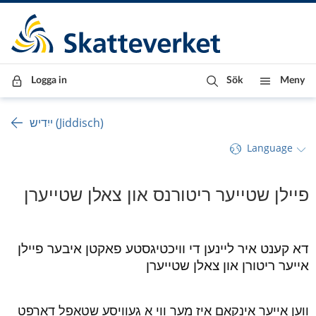
Till innehåll
Till navigationen
Till chattrobot
Logga in
Sök
Meny
ייִדיש (Jiddisch)
Language
פיילן שטייער ריטורנס און צאלן שטייערן
דא קענט איר ליינען די וויכטיגסטע פאקטן איבער פיילן 
אייער ריטורן און צאלן שטייערן
ווען אייער אינקאם איז מער ווי א געוויסע שטאפל דארפט 