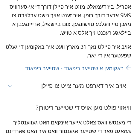
אפריל. ביז דעמאלט מוזט איר פיילן דורך די אי-סערוויס, 
SMS אדער דורך רופן. איר זענט אויך נישט ערלויבט צו 
מאכן סיי וועלכע טוישונגען. צום ביישפיל, ארייינגעבן א 
ביילאגע רעכנט זיך אלס א טויש.
אויב איר פיילט נאך 31 מאַרץ וועט איר באקומען די געלט 
שפעטער אין די יאר.
באקומען א שטייער ריפאנד - שטייער ריפאנד
אויב איר דארפט מער צייט צו פיילן
וויאזוי פולט מען אויס די שטייער ריטורן?
די מענטש וואס צאלט אייער אינקאם האט געווענטליך 
געזאגט פאר די שטייער אגענטור וואס איר האט פארדינט 