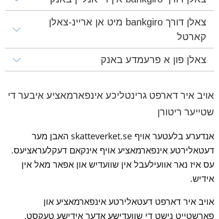
צאלן דורך bankgiro מיט אן אריינ-צאלן 
קארטל
צאלן פון א פרעמדע באנק
אויב איר דארפט גרינטליכע אינפארמאציע איבער די 
שטייער ריטורן
אנדערע בלעטער אויף skatteverket.se האבן מער 
דעטאלירטע אינפארמאציע אויף אינקאם דעקלעראציעס. 
עס איז נאר אוועילעבל אין שוועדיש און אפאר מאל אין 
אידיש.
אויב איר דארפט דעטאלירטע אינפארמאציע און 
פארשטייט נישט די שוועדישע אדער אידישע טעקסט, 