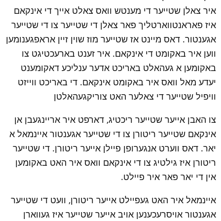
איר צאלן שטייער די מענטש וואס צאלט אייך די אינקאם 
איז פאראנטווארטליך פאר צאלן די שטייער צו די שטייער 
אגענטור. דאס מיינט אז שטייער מוז שוין זיין אראפגענומען 
ווען איר באקומט די אינקאם. איר זענט בארעכטיגט צו 
באקומען א געהאלט באריכט אדער ענליכע דאקומענט 
יעדע מאל וואס איר באקומט אינקאם. די באריכט ווייזט 
וויפיל שטייער די צאלער האט צוריקגעהאלטן
צו האבן אייער שטייער ריכטיג, דארפט איר אריינגעבן אן 
אינקאם שטייער ריטורן צו די שטייער אגענטור איינמאל א 
יאר. דאס ווערט אנגערופן פיילן אייער ריטורן. די שטייער 
ריטורן איז גילטיג צו די אינקאם וואס איר האט באקומען 
אין די יאר פאר איר פיילט.
איינמאל איר האט געפיילט אייער ריטורן, וועט די שטייער 
אגענטור אויסרעכענען אויב אייער שטייער איז געווארן 