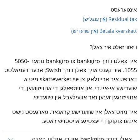
אינטערעסט
Residual tax (אין ענגליש) 
Betala kvarskatt (אין שוועדיש) 
וויאזוי זאלט איר צאלן?
איר צאלט דורך bankgiro צו bankgiro נומער 5050-
1055. איר קענט אויך צאלן דורך Swish, אבער דעמאלטס 
דארפט איר אריינלאגן צו skatteverket.se מיט א 
שועדישע אי-איי.די. און אויספאלגן די אנווייזונגען. די 
אנווייזונגען זענען נאר אוועילעבל אין שוועדיש.
איר מוזט צאלן אין שוועדישע קראנאר. פארגעסט נישט 
איבערצוקוקן די יעצטיגע אויסטויש ראטע.
צאלן דורך bankgiro אין די אנליין באנק