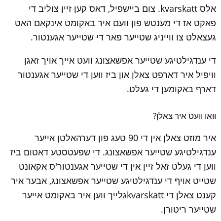
אלס kvarskatt. צום ביישפיל, דאס קען זיין צוליב די 
פאקט אז די מענטש פון וועם איר באקומט אינקאם האט 
געצאלט צו ווייניג שטייער פאר די שטייער אגענטור.
די ענדגילטיגע שטייער אפשאצונג וועט אייך אויך זאגן 
וויפיל איר דארפט צאלן און ביז ווען די שטייער אגענטור 
דארף באקומען די געלט.
וואו וועט איר צאלן?
איר מוזט צאלן אין די 90 טעג פון דערהאלטן אייער 
ענדגילטיגע שטייער אפשאצונג. די שפעטסטע דאטום ביז 
ווען די געלט זאל זיין אין די שטייער אגענטור'ס אקאונט 
שטייט אויף די ענדגילטיגע שטייער אפשאצונג, אבער איר 
קענט צאלן די kvarskattגלייך ווען איר באקומט אייער 
שטייער ריטורן.