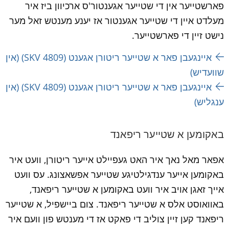
פארשטייער אין די שטייער אגענטור'ס ארכיוון ביז איר 
מעלדט איין די שטייער אגענטור אז יענע מענטש זאל מער 
נישט זיין די פארשטייער.
איינגעבן פאר א שטייער ריטורן אגענט (SKV 4809) (אין 
שוועדיש)
איינגעבן פאר א שטייער ריטורן אגענט (SKV 4809) (אין 
ענגליש)
באקומען א שטייער ריפאנד
אפאר מאל נאך איר האט געפיילט אייער ריטורן, וועט איר 
באקומען אייער ענדגילטיגע שטייער אפשאצונג. עס וועט 
אייך זאגן אויב איר וועט באקומען א שטייער ריפאנד, 
באוואוסט אלס א שטייער ריפאנד. צום ביישפיל, א שטייער 
ריפאנד קען זיין צוליב די פאקט אז די מענטש פון וועם איר 