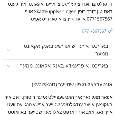
די געלט צו ווערן צוגעלייגט צו אייער אקאונט. איר קענט 
דאס טון דורך רופן Skatteupplysningen אויף 
0771567567 אדער גיין צו א סערוויס אפיס.
0771-567567
באריכטן אייער שוועדישע באנק אקאונט 
נומער
באריכטן א פרעמדע באנק אקאונט נומער
אונטערצאלונג פון שטייער (kvarskatt)
אפאר מאל נאך איר האט געפיילט אייער ריטורן, וועט איר 
באקומען אייער ענדגילטיגע שטייער אפשאצונג. עס וועט 
אייך זאגן אויב איר דארפט צאלן מער שטייער באוואוסט 