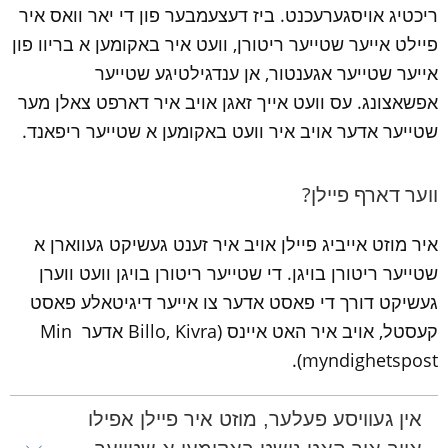
ריכטיג אויסגערעכנט. ביז דעצעמבער פון די יאר וואס איר 
פיילט אייער שטייער ריטורן, וועט איר באקומען א בריוו פון 
אייער שטייער אגענטור, אן ענדגילטיגע שטייער 
אפשאצונג. עס וועט אייך זאגן אויב איר דארפט צאלן מער 
שטייער אדער אויב איר וועט באקומען א שטייער ריפאנד.
ווער דארף פיילן?
איר מוזט אייביג פיילן אויב איר זענט געשיקט געווארן א 
שטייער ריטורן בויגן. די שטייער ריטורן בויגן וועט ווערן 
געשיקט דורך די פאסט אדער צו אייער דיגיטאלע פאסט 
קעסטל, אויב איר האט איינס (Billo, Kivra אדער Min 
myndighetspost).
אין געוויסע פעלער, מוזט איר פיילן אפילו 