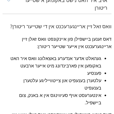
אויב איר האט נישט באקומען א שטייער 
ריטורן
וואס זאל זיין אריינגערעכנט אין די שטייער ריטורן?
דאס זענען ביישפילן פון איינקונפט וואס זאלן זיין 
אריינגערעכנט אין אייער שטייער ריטורן:
געהאלט אדער אנדערע באצאלונג וואס איר האט 
באקומען אין פארבינדונג מיט אייער ארבעט
פענסיע
עלטערן בענעפיט און צייטווייליגע עלטערן 
בענעפיט
אינטערעסט אויף סעיווינגס אין א באנק, צום 
ביישפיל.