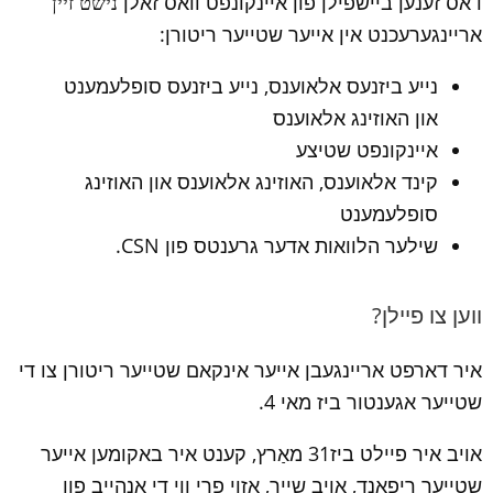
דאס זענען ביישפילן פון איינקונפט וואס זאלן 
נישט זיין 
אריינגערעכנט אין אייער שטייער ריטורן:
נייע ביזנעס אלאוענס, נייע ביזנעס סופלעמענט 
און האוזינג אלאוענס
איינקונפט שטיצע
קינד אלאוענס, האוזינג אלאוענס און האוזינג 
סופלעמענט
שילער הלוואות אדער גרענטס פון CSN.
ווען צו פיילן?
איר דארפט אריינגעבן אייער אינקאם שטייער ריטורן צו די 
שטייער אגענטור ביז מאי 4.
אויב איר פיילט ביז31 מאַרץ, קענט איר באקומען אייער 
שטייער ריפאנד, אויב שייך, אזוי פרי ווי די אנהייב פון 