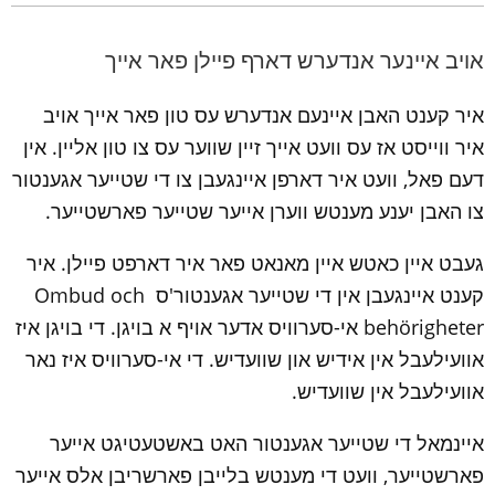
אויב איינער אנדערש דארף פיילן פאר אייך
איר קענט האבן איינעם אנדערש עס טון פאר אייך אויב 
איר ווייסט אז עס וועט אייך זיין שווער עס צו טון אליין. אין 
דעם פאל, וועט איר דארפן איינגעבן צו די שטייער אגענטור 
צו האבן יענע מענטש ווערן אייער שטייער פארשטייער.
געבט איין כאטש איין מאנאט פאר איר דארפט פיילן. איר 
קענט איינגעבן אין די שטייער אגענטור'ס Ombud och 
behörigheter אי-סערוויס אדער אויף א בויגן. די בויגן איז 
אוועילעבל אין אידיש און שוועדיש. די אי-סערוויס איז נאר 
אוועילעבל אין שוועדיש.
איינמאל די שטייער אגענטור האט באשטעטיגט אייער 
פארשטייער, וועט די מענטש בלייבן פארשריבן אלס אייער 