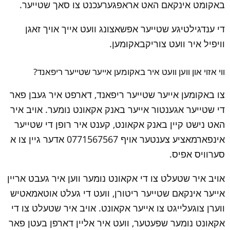
באקומט אינקאם האט אראפגערעכנט צו סאך שטייער.
די ענדגילטיגע שטייער אפשאצונג וועט אייך אויך זאגן 
וויפיל איר וועט צוריקבאקומען.
ווי אזוי און ווען וועט איר באקומען אייער שטייער ריפאנד?
צו באקומען אייער שטייער ריפאנד, דארפט איר געבן פאר 
די שטייער אגענטור אייער באנק אקאונט נומער. אויב איר 
האט נישט קיין באנק אקאונט, קענט איר רופן די שטייער 
אינפארמאציע צענטער אויף 0771567567 אדער גיין צו א 
סערוויס אפיס.
אויב איר שטעלט צו די אקאונט נומער ווען איר געבט אריין 
אייער אינקאם שטייער ריטורן, וועט די געלט אוטאמאטיש 
ווערן צוגעלייגט צו אייער אקאונט. אויב איר שטעלט צו די 
אקאונט נומער שפעטער, וועט איר אליין דארפן בעטן פאר 