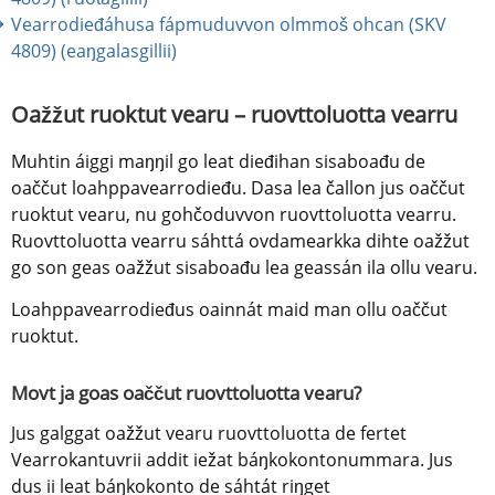
Vearrodieđáhusa fápmuduvvon olmmoš ohcan (SKV 
4809) (eaŋgalasgillii)
Oažžut ruoktut vearu – ruovttoluotta vearru
Muhtin áiggi maŋŋil go leat dieđihan sisaboađu de 
oaččut loahppavearrodieđu. Dasa lea čallon jus oaččut 
ruoktut vearu, nu gohčoduvvon ruovttoluotta vearru. 
Ruovttoluotta vearru sáhttá ovdamearkka dihte oažžut 
go son geas oažžut sisaboađu lea geassán ila ollu vearu.
Loahppavearrodieđus oainnát maid man ollu oaččut 
ruoktut.
Movt ja goas oaččut ruovttoluotta vearu?
Jus galggat oažžut vearu ruovttoluotta de fertet 
Vearrokantuvrii addit iežat báŋkokontonummara. Jus 
dus ii leat báŋkokonto de sáhtát riŋget 