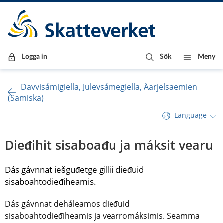
Till innehåll
Till navigationen
Till chattrobot
Logga in
Sök
Meny
Davvisámigiella, Julevsámegiella, Åarjelsaemien
(Samiska)
Language
Dieđihit sisaboađu ja máksit vearu
Dás gávnnat iešguđetge gillii dieđuid 
sisaboahtodieđiheamis.
Dás gávnnat deháleamos dieđuid 
sisaboahtodieđiheamis ja vearromáksimis. Seamma 