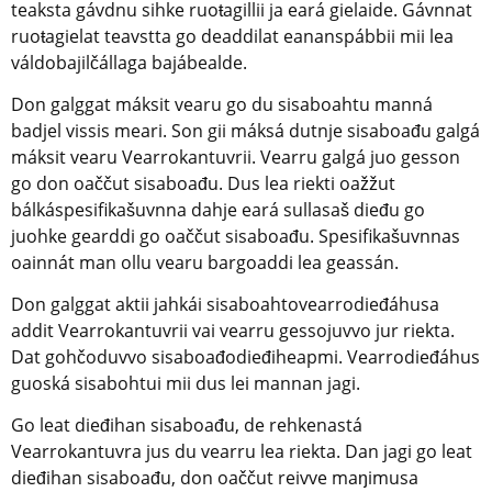
teaksta gávdnu sihke ruoŧagillii ja eará gielaide. Gávnnat 
ruoŧagielat teavstta go deaddilat eananspábbii mii lea 
váldobajilčállaga bajábealde.
Don galggat máksit vearu go du sisaboahtu manná 
badjel vissis meari. Son gii máksá dutnje sisaboađu galgá 
máksit vearu Vearrokantuvrii. Vearru galgá juo gesson 
go don oaččut sisaboađu. Dus lea riekti oažžut 
bálkáspesifikašuvnna dahje eará sullasaš dieđu go 
juohke gearddi go oaččut sisaboađu. Spesifikašuvnnas 
oainnát man ollu vearu bargoaddi lea geassán.
Don galggat aktii jahkái sisaboahtovearrodieđáhusa 
addit Vearrokantuvrii vai vearru gessojuvvo jur riekta. 
Dat gohčoduvvo sisaboađodieđiheapmi. Vearrodieđáhus 
guoská sisabohtui mii dus lei mannan jagi.
Go leat dieđihan sisaboađu, de rehkenastá 
Vearrokantuvra jus du vearru lea riekta. Dan jagi go leat 
dieđihan sisaboađu, don oaččut reivve maŋimusa 