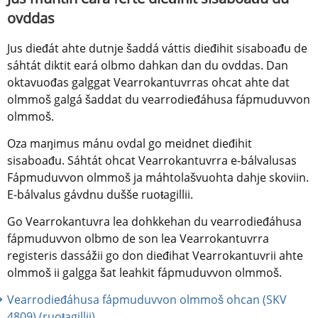
ovddas
Jus dieđát ahte dutnje šaddá váttis dieđihit sisaboađu de 
sáhtát diktit eará olbmo dahkan dan du ovddas. Dan 
oktavuođas galggat Vearrokantuvrras ohcat ahte dat 
olmmoš galgá šaddat du vearrodieđáhusa fápmuduvvon 
olmmoš.
Oza maŋimus mánu ovdal go meidnet dieđihit 
sisaboađu. Sáhtát ohcat Vearrokantuvrra e-bálvalusas 
Fápmuduvvon olmmoš ja máhtolašvuohta dahje skoviin. 
E-bálvalus gávdnu dušše ruoŧagillii.
Go Vearrokantuvra lea dohkkehan du vearrodieđáhusa 
fápmuduvvon olbmo de son lea Vearrokantuvrra 
registeris dassážii go don dieđihat Vearrokantuvrii ahte 
olmmoš ii galgga šat leahkit fápmuduvvon olmmoš.
Vearrodieđáhusa fápmuduvvon olmmoš ohcan (SKV 
4809) (ruoŧagillii)