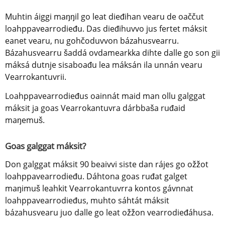
Muhtin áiggi maŋŋil go leat dieđihan vearu de oaččut 
loahppavearrodieđu. Das dieđihuvvo jus fertet máksit 
eanet vearu, nu gohčoduvvon bázahusvearru. 
Bázahusvearru šaddá ovdamearkka dihte dalle go son gii 
máksá dutnje sisaboađu lea máksán ila unnán vearu 
Vearrokantuvrii.
Loahppavearrodieđus oainnát maid man ollu galggat 
máksit ja goas Vearrokantuvra dárbbaša ruđaid 
maŋemuš.
Goas galggat máksit?
Don galggat máksit 90 beaivvi siste dan rájes go ožžot 
loahppavearrodieđu. Dáhtona goas ruđat galget 
maŋimuš leahkit Vearrokantuvrra kontos gávnnat 
loahppavearrodieđus, muhto sáhtát máksit 
bázahusvearu juo dalle go leat ožžon vearrodieđáhusa.