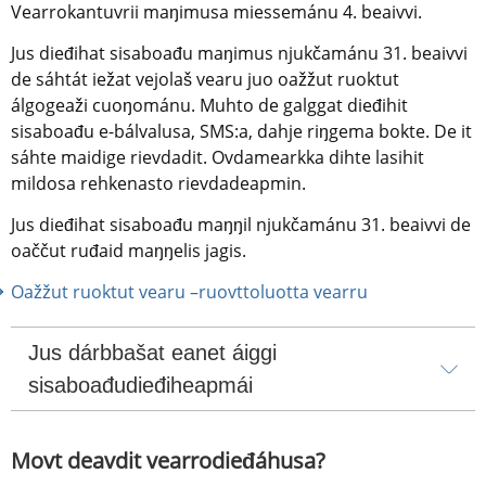
Vearrokantuvrii maŋimusa miessemánu 4. beaivvi.
Jus dieđihat sisaboađu maŋimus njukčamánu 31. beaivvi 
de sáhtát iežat vejolaš vearu juo oažžut ruoktut 
álgogeaži cuoŋománu. Muhto de galggat dieđihit 
sisaboađu e-bálvalusa, SMS:a, dahje riŋgema bokte. De it 
sáhte maidige rievdadit. Ovdamearkka dihte lasihit 
mildosa rehkenasto rievdadeapmin.
Jus dieđihat sisaboađu maŋŋil njukčamánu 31. beaivvi de 
oaččut ruđaid maŋŋelis jagis.
Oažžut ruoktut vearu –ruovttoluotta vearru
Jus dárbbašat eanet áiggi 
sisaboađudieđiheapmái
Movt deavdit vearrodieđáhusa?