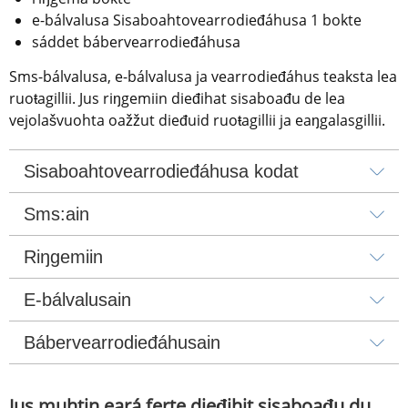
e-bálvalusa Sisaboahtovearrodieđáhusa 1 bokte
sáddet bábervearrodieđáhusa
Sms-bálvalusa, e-bálvalusa ja vearrodieđáhus teaksta lea 
ruoŧagillii. Jus riŋgemiin dieđihat sisaboađu de lea 
vejolašvuohta oažžut dieđuid ruoŧagillii ja eaŋgalasgillii.
Sisaboahtovearrodieđáhusa kodat
Sms:ain
Riŋgemiin
E-bálvalusain
Bábervearrodieđáhusain
Jus muhtin eará ferte dieđihit sisaboađu du 