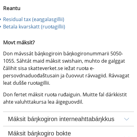
Reantu
Residual tax (eaŋgalasgillii) 
Betala kvarskatt (ruoŧagillii)
Movt máksit?
Don mávssát báŋkogiroin báŋkogironummarii 5050-
1055. Sáhtát maid máksit swishain, muhto de galggat 
čálihit sisa skatteverket.se iežat ruoŧa e-
persovdnaduođaštusain ja čuovvut rávvagiid. Rávvagat 
leat dušše ruoŧagillii.
Don fertet máksit ruoŧa ruđaiguin. Muitte fal dárkkistit 
ahte valuhttakursa lea áigeguovdil.
Máksit báŋkogiron interneahttabáŋkkus
Máksit báŋkogiro bokte 