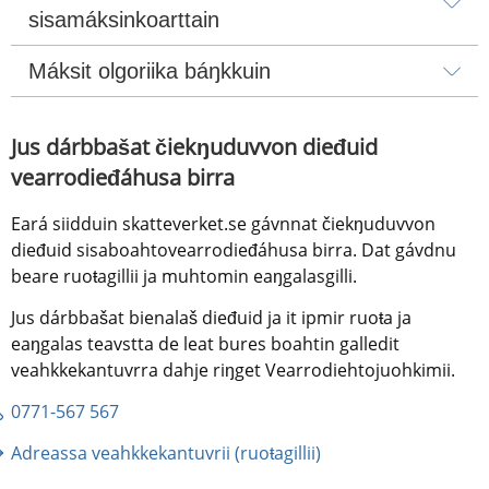
sisamáksinkoarttain
Máksit olgoriika báŋkkuin
Jus dárbbašat čiekŋuduvvon dieđuid 
vearrodieđáhusa birra
Eará siidduin skatteverket.se gávnnat čiekŋuduvvon 
dieđuid sisaboahtovearrodieđáhusa birra. Dat gávdnu 
beare ruoŧagillii ja muhtomin eaŋgalasgilli.
Jus dárbbašat bienalaš dieđuid ja it ipmir ruoŧa ja 
eaŋgalas teavstta de leat bures boahtin galledit 
veahkkekantuvrra dahje riŋget Vearrodiehtojuohkimii.
0771-567 567
Adreassa veahkkekantuvrii (ruoŧagillii)