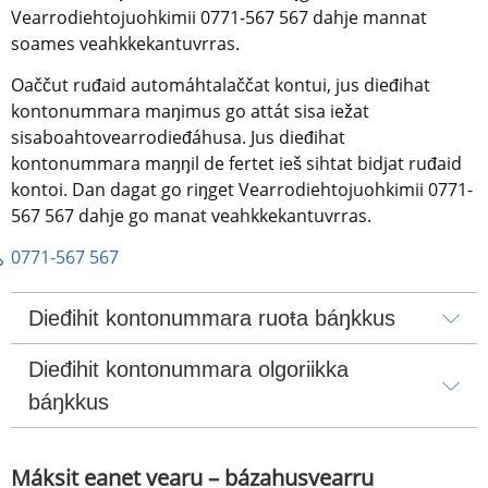
Vearrodiehtojuohkimii 0771-567 567 dahje mannat 
soames veahkkekantuvrras.
Oaččut ruđaid automáhtalaččat kontui, jus dieđihat 
kontonummara maŋimus go attát sisa iežat 
sisaboahtovearrodieđáhusa. Jus dieđihat 
kontonummara maŋŋil de fertet ieš sihtat bidjat ruđaid 
kontoi. Dan dagat go riŋget Vearrodiehtojuohkimii 0771-
567 567 dahje go manat veahkkekantuvrras.
0771-567 567
Dieđihit kontonummara ruoŧa báŋkkus
Dieđihit kontonummara olgoriikka 
báŋkkus
Máksit eanet vearu – bázahusvearru