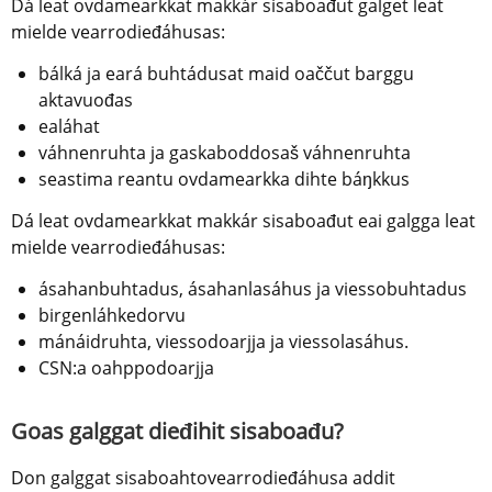
Dá leat ovdamearkkat makkár sisaboađut galget leat 
mielde vearrodieđáhusas:
bálká ja eará buhtádusat maid oaččut barggu 
aktavuođas
ealáhat
váhnenruhta ja gaskaboddosaš váhnenruhta
seastima reantu ovdamearkka dihte báŋkkus
Dá leat ovdamearkkat makkár sisaboađut eai galgga leat 
mielde vearrodieđáhusas:
ásahanbuhtadus, ásahanlasáhus ja viessobuhtadus
birgenláhkedorvu
mánáidruhta, viessodoarjja ja viessolasáhus.
CSN:a oahppodoarjja
Goas galggat dieđihit sisaboađu?
Don galggat sisaboahtovearrodieđáhusa addit 