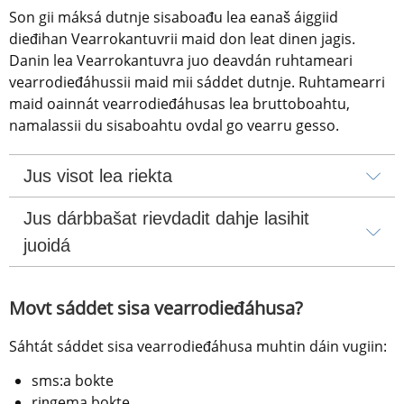
Son gii máksá dutnje sisaboađu lea eanaš áiggiid 
dieđihan Vearrokantuvrii maid don leat dinen jagis. 
Danin lea Vearrokantuvra juo deavdán ruhtameari 
vearrodieđáhussii maid mii sáddet dutnje. Ruhtamearri 
maid oainnát vearrodieđáhusas lea bruttoboahtu, 
namalassii du sisaboahtu ovdal go vearru gesso.
Jus visot lea riekta
Jus dárbbašat rievdadit dahje lasihit 
juoidá
Movt sáddet sisa vearrodieđáhusa?
Sáhtát sáddet sisa vearrodieđáhusa muhtin dáin vugiin:
sms:a bokte
riŋgema bokte