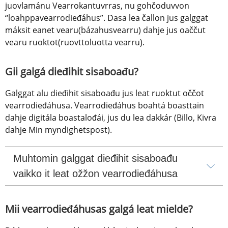
juovlamánu Vearrokantuvrras, nu gohčoduvvon 
“loahppavearrodieđáhus”. Dasa lea čallon jus galggat 
máksit eanet vearu(bázahusvearru) dahje jus oaččut 
vearu ruoktot(ruovttoluotta vearru).
Gii galgá dieđihit sisaboađu?
Galggat alu dieđihit sisaboađu jus leat ruoktut oččot 
vearrodieđáhusa. Vearrodieđáhus boahtá boasttain 
dahje digitála boastalođái, jus du lea dakkár (Billo, Kivra 
dahje Min myndighetspost).
Muhtomin galggat dieđihit sisaboađu 
vaikko it leat ožžon vearrodieđáhusa
Mii vearrodieđáhusas galgá leat mielde?