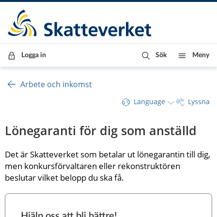
Till innehåll
Till navigationen
Till chattrobot
Logga in
Sök
Meny
Arbete och inkomst
Language
Lyssna
Lönegaranti för dig som anställd
Det är Skatteverket som betalar ut lönegarantin till dig, 
men konkursförvaltaren eller rekonstruktören 
beslutar vilket belopp du ska få.
Hjälp oss att bli bättre!