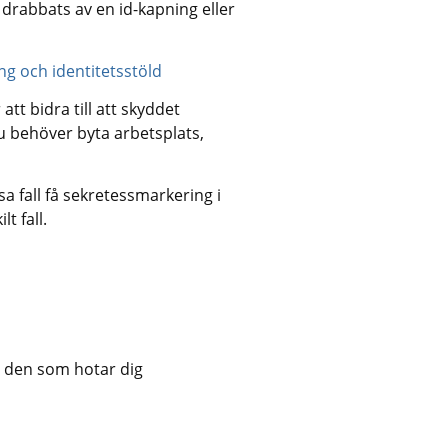
drabbats av en id-kapning eller 
ng och identitetsstöld
tt bidra till att skyddet 
u behöver byta arbetsplats, 
a fall få sekretessmarkering i 
t fall.
v den som hotar dig