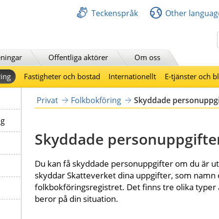
Teckenspråk
Other languag
Sök
ningar
Offentliga aktörer
Om oss
ing
Fastigheter och bostad
Internationellt
E-tjänster och b
Privat
Folkbokföring
Skyddade personuppgi
ng
Skyddade personuppgifte
Du kan få skyddade personuppgifter om du är utsat
skyddar Skatteverket dina uppgifter, som namn oc
folkbokföringsregistret. Det finns tre olika typer 
beror på din situation.