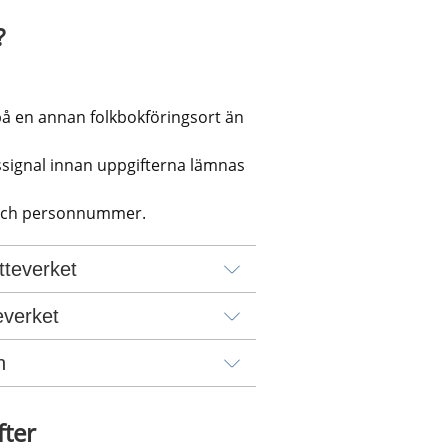
?
på en annan folkbokföringsort än 
signal innan uppgifterna lämnas 
 och personnummer.
tteverket
everket
n
ter