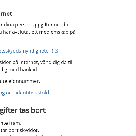
ernet
ar dina personuppgifter och be 
u har avslutat ett medlemskap på 
Länk till annan webbplats.
ritetsskyddsmyndigheten)
or på internet, vänd dig då till 
a dig med bank-id.
gt telefonnummer.
ng och identitetsstöld
fter tas bort
inte fram.
 tar bort skyddet.