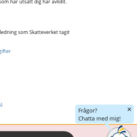
om har utsatt dig har avlidit.
gledning som Skatteverket tagit 
ifter
)
Dölj
Frågor?
chatt
Chatta med mig!