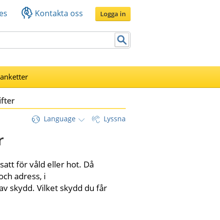
es
Kontakta oss
Logga in
lanketter
fter
Language
Lyssna
r
t för våld eller hot. Då 
h adress, i 
av skydd. Vilket skydd du får 