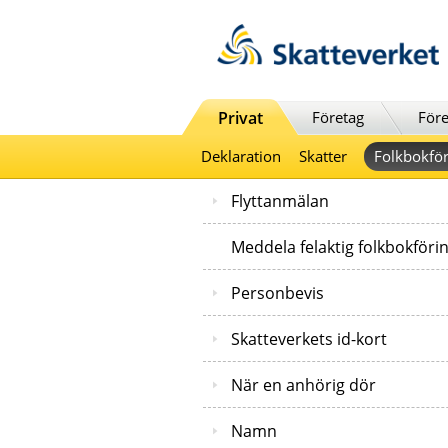
Till innehåll
Till navigationen
Till chattrobot
Privat
Företag
Före
Deklaration
Skatter
Folkbokför
Flyttanmälan
Meddela felaktig folkbokföri
Personbevis
Skatteverkets id-kort
När en anhörig dör
Namn