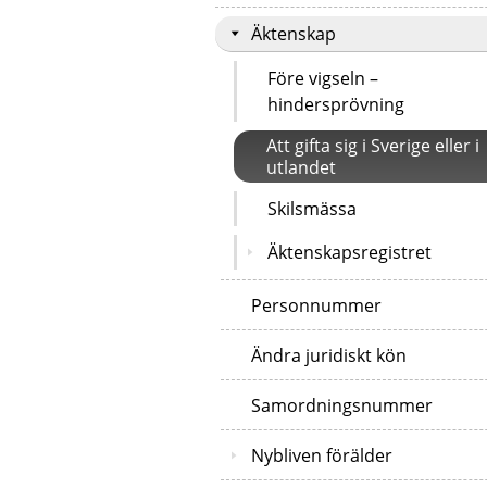
Äktenskap
Före vigseln –
hindersprövning
Att gifta sig i Sverige eller i
utlandet
Skilsmässa
Äktenskapsregistret
Personnummer
Ändra juridiskt kön
Samordningsnummer
Nybliven förälder