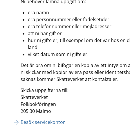
Ni behöver lämna uppgift om:
era namn
era personnummer eller födelsetider
era telefonnummer eller mejladresser
att ni har gift er
hur ni gifte er, till exempel om det var hos en do
land
vilket datum som ni gifte er.
Det är bra om ni bifogar en kopia av ett intyg om at
ni skickar med kopior av era pass eller identitets
saknas kommer Skatteverket att kontakta er.
Skicka uppgifterna till:
Skatteverket
Folkbokföringen
205 30 Malmö
Besök servicekontor