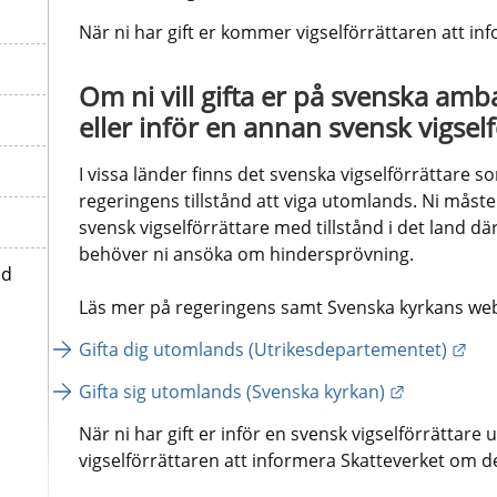
När ni har gift er kommer vigselförrättaren att in
Om ni vill gifta er på svenska am
eller inför en annan svensk vigse
I vissa länder finns det svenska vigselförrättare s
regeringens tillstånd att viga utomlands. Ni måste 
svensk vigselförrättare med tillstånd i det land där ni
behöver ni ansöka om hindersprövning. 
id
Läs mer på regeringens samt Svenska kyrkans web
Län
Gifta dig utomlands (Utrikesdepartementet)
Länk till a
Gifta sig utomlands (Svenska kyrkan)
När ni har gift er inför en svensk vigselförrättar
vigselförrättaren att informera Skatteverket om de