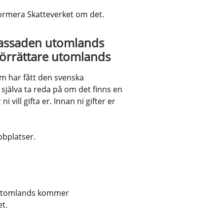
formera Skatteverket om det.
bassaden utomlands 
lförrättare utomlands
om har fått den svenska 
själva ta reda på om det finns en 
 vill gifta er. Innan ni gifter er 
bplatser.
k till annan webbplats.
nnan webbplats.
e utomlands kommer 
t.