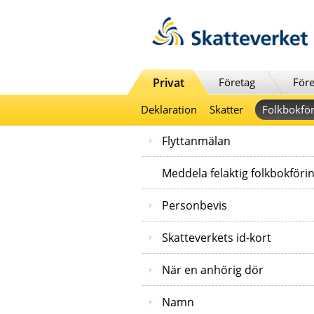
Till innehåll
Till navigationen
Till chattrobot
Privat
Företag
Före
Deklaration
Skatter
Folkbokför
Flyttanmälan
Meddela felaktig folkbokföri
Personbevis
Skatteverkets id-kort
När en anhörig dör
Namn