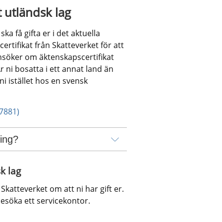
t utländsk lag
a få gifta er i det aktuella 
ertifikat från Skatteverket för att 
söker om äktenskapscertifikat 
 ni bosatta i ett annat land än 
i istället hos en svensk 
 7881)
ring?
k lag
katteverket om att ni har gift er. 
besöka ett servicekontor. 