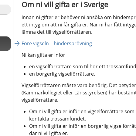
Om ni vill gifta er i Sverige
Innan ni gifter er behöver ni ansöka om hinderspr
ett intyg om att ni får gifta er. När ni har fått int
lämna det till vigselförrättaren.
Före vigseln – hindersprövning
Ni kan gifta er inför
en vigselförrättare som tillhör ett trossamfund,
en borgerlig vigselförrättare.
Vigselförrättaren måste vara behörig. Det betyder
(Kammarkollegiet eller Länsstyrelsen) har bestämt
vigselförrättare.
Om ni vill gifta er inför en vigselförrättare som 
kontakta trossamfundet.
Om ni vill gifta er inför en borgerlig vigselför
där ni vill gifta er.