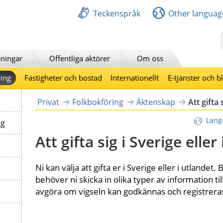
Teckenspråk
Other languag
Sök
ningar
Offentliga aktörer
Om oss
ing
Fastigheter och bostad
Internationellt
E-tjänster och b
Privat
Folkbokföring
Äktenskap
Att gifta 
Lang
ng
Att gifta sig i Sverige eller
​Ni kan välja att gifta er i Sverige eller i utlandet.
behöver ni skicka in olika typer av information til
avgöra om vigseln kan godkännas och registreras