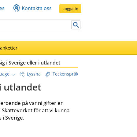
es
Kontakta oss
Logga in
lanketter
sig i Sverige eller i utlandet
uage
Lyssna
Teckenspråk
 i utlandet
 Beroende på var ni gifter er 
l Skatteverket för att vi kunna 
 i Sverige.