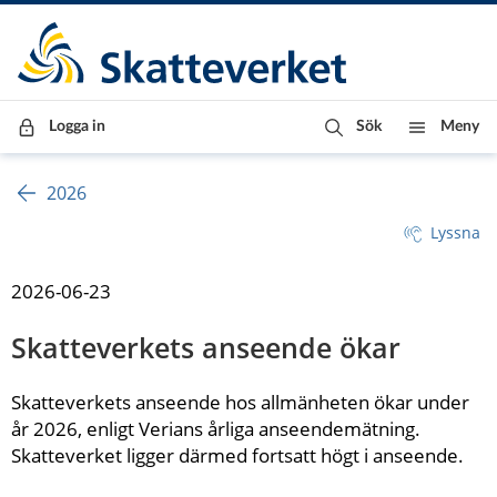
Till innehåll
Till navigationen
Till chattrobot
Logga in
Sök
Meny
2026
Lyssna
2026-06-23
Skatteverkets anseende ökar
Skatteverkets anseende hos allmänheten ökar under 
år 2026, enligt Verians årliga anseendemätning. 
Skatteverket ligger därmed fortsatt högt i anseende.