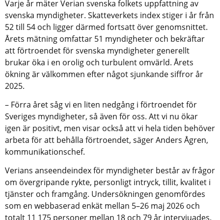
Varje år mäter Verian svenska folkets uppfattning av 
svenska myndigheter. Skatteverkets index stiger i år från 
52 till 54 och ligger därmed fortsatt över genomsnittet. 
Årets mätning omfattar 51 myndigheter och bekräftar 
att förtroendet för svenska myndigheter generellt 
brukar öka i en orolig och turbulent omvärld. Årets 
ökning är välkommen efter något sjunkande siffror år 
2025.
– Förra året såg vi en liten nedgång i förtroendet för 
Sveriges myndigheter, så även för oss. Att vi nu ökar 
igen är positivt, men visar också att vi hela tiden behöver 
arbeta för att behålla förtroendet, säger Anders Ågren, 
kommunikationschef.
Verians anseendeindex för myndigheter består av frågor 
om övergripande rykte, personligt intryck, tillit, kvalitet i 
tjänster och framgång. Undersökningen genomfördes 
som en webbaserad enkät mellan 5–26 maj 2026 och 
totalt 11 175 personer mellan 18 och 79 år intervjuades.