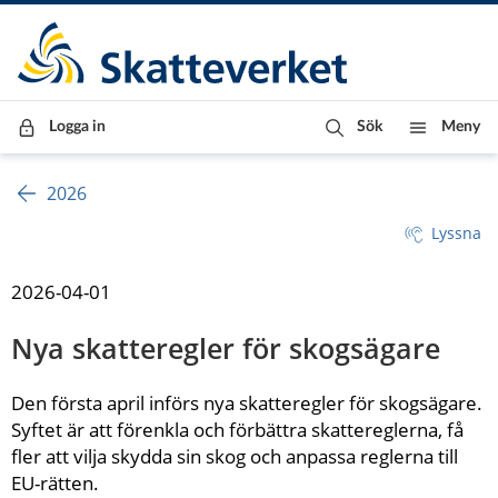
Till innehåll
Till navigationen
Till chattrobot
Logga in
Sök
Meny
2026
Lyssna
2026-04-01
Nya skatteregler för skogsägare
Den första april införs nya skatteregler för skogsägare. 
Syftet är att förenkla och förbättra skattereglerna, få 
fler att vilja skydda sin skog och anpassa reglerna till 
EU-rätten.