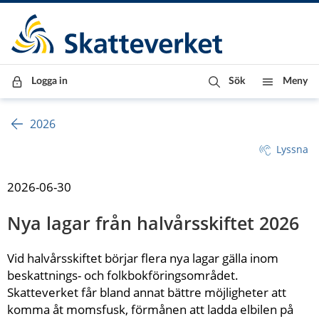
Till innehåll
Till navigationen
Till chattrobot
Logga in
Sök
Meny
2026
Lyssna
2026-06-30
Nya lagar från halvårsskiftet 2026
Vid halvårsskiftet börjar flera nya lagar gälla inom 
beskattnings- och folkbokföringsområdet. 
Skatteverket får bland annat bättre möjligheter att 
komma åt momsfusk, förmånen att ladda elbilen på 