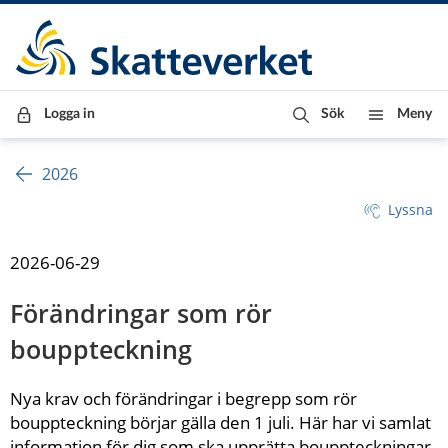
Till innehåll
Till navigationen
Till chattrobot
Logga in
Sök
Meny
2026
Lyssna
2026-06-29
Förändringar som rör 
bouppteckning
Nya krav och förändringar i begrepp som rör 
bouppteckning börjar gälla den 1 juli. Här har vi samlat 
information för dig som ska upprätta bouppteckningar 