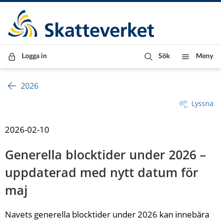
Till innehåll
Till navigationen
Till chattrobot
Logga in
Sök
Meny
2026
Lyssna
2026-02-10
Generella blocktider under 2026 – 
uppdaterad med nytt datum för 
maj
Navets generella blocktider under 2026 kan innebära 