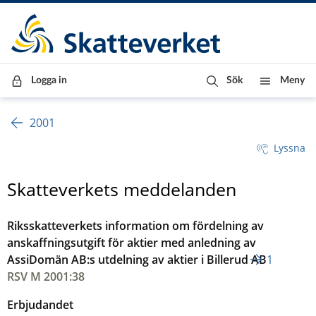
Till innehåll
Till navigationen
Till chattrobot
Logga in
Sök
Meny
2001
Lyssna
Skatteverkets meddelanden
Riksskatteverkets information om fördelning av
anskaffningsutgift för aktier med anledning av
AssiDomän AB:s utdelning av aktier i Billerud AB
1
RSV M 2001:38
Erbjudandet