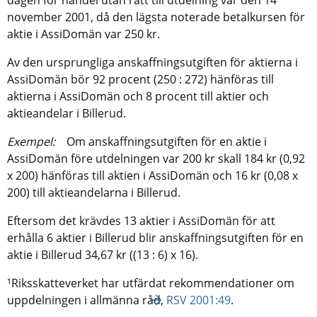
november 2001, då den lägsta noterade betalkursen för
aktie i AssiDomän var 250 kr.
Av den ursprungliga anskaffningsutgiften för aktierna i
AssiDomän bör 92 procent (250 : 272) hänföras till
aktierna i AssiDomän och 8 procent till aktier och
aktieandelar i Billerud.
Exempel:
Om anskaffningsutgiften för en aktie i
AssiDomän före utdelningen var 200 kr skall 184 kr (0,92
x 200) hänföras till aktien i AssiDomän och 16 kr (0,08 x
200) till aktieandelarna i Billerud.
Eftersom det krävdes 13 aktier i AssiDomän för att
erhålla 6 aktier i Billerud blir anskaffningsutgiften för en
aktie i Billerud 34,67 kr ((13 : 6) x 16).
¹Riksskatteverket har utfärdat rekommendationer om
uppdelningen i allmänna råd,
RSV 2001:49
.