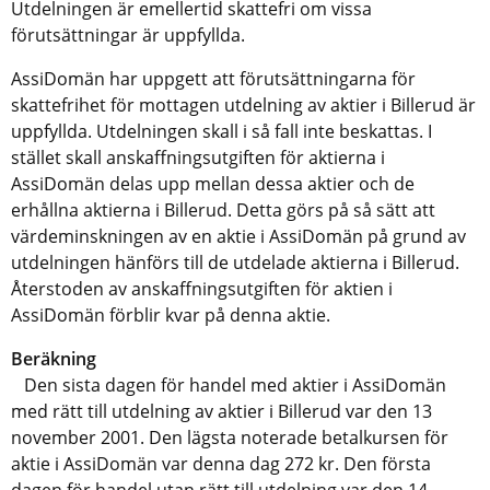
Utdelningen är emellertid skattefri om vissa
förutsättningar är uppfyllda.
AssiDomän har uppgett att förutsättningarna för
skattefrihet för mottagen utdelning av aktier i Billerud är
uppfyllda. Utdelningen skall i så fall inte beskattas. I
stället skall anskaffningsutgiften för aktierna i
AssiDomän delas upp mellan dessa aktier och de
erhållna aktierna i Billerud. Detta görs på så sätt att
värdeminskningen av en aktie i AssiDomän på grund av
utdelningen hänförs till de utdelade aktierna i Billerud.
Återstoden av anskaffningsutgiften för aktien i
AssiDomän förblir kvar på denna aktie.
Beräkning
Den sista dagen för handel med aktier i AssiDomän
med rätt till utdelning av aktier i Billerud var den 13
november 2001. Den lägsta noterade betalkursen för
aktie i AssiDomän var denna dag 272 kr. Den första
dagen för handel utan rätt till utdelning var den 14