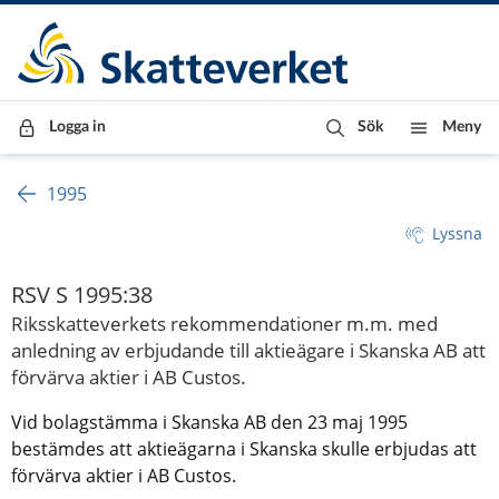
Till innehåll
Till navigationen
Till chattrobot
Logga in
Sök
Meny
1995
Lyssna
RSV S 1995:38
Riksskatteverkets rekommendationer m.m. med
anledning av erbjudande till aktieägare i Skanska AB att
förvärva aktier i AB Custos.
Vid bolagstämma i Skanska AB den 23 maj 1995
bestämdes att aktieägarna i Skanska skulle erbjudas att
förvärva aktier i AB Custos.